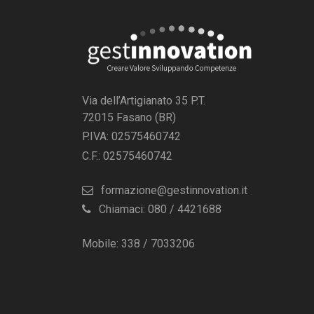
Via dell’Artigianato 35 P.T.
72015 Fasano (BR)
P.IVA: 02575460742
C.F.: 02575460742
formazione@gestinnovation.it
Chiamaci: 080 / 4421688
Mobile: 338 / 7033206