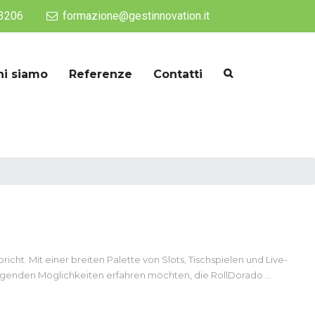
33206
formazione@gestinnovation.it
hi siamo
Referenze
Contatti
cht. Mit einer breiten Palette von Slots, Tischspielen und Live-
regenden Möglichkeiten erfahren möchten, die RollDorado
…