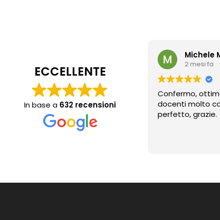
Michele 
2 mesi fa
ECCELLENTE
Confermo, ottim
docenti molto c
In base a
632 recensioni
perfetto, grazie.