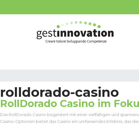
rolldorado-casino
RollDorado Casino im Foku
Das RollDorado Casino begeistert mit einer vielfältigen und spannende
Casino-Optionen bietet das Casino ein umfassendes Erlebnis, das d