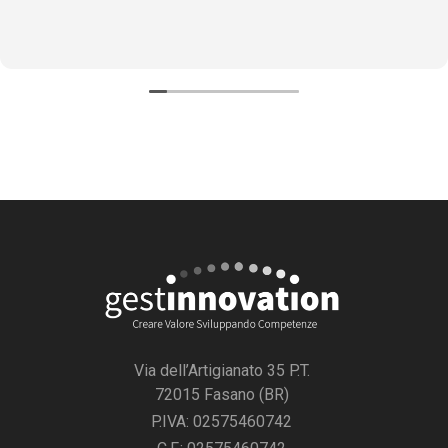
Via dell’Artigianato 35 P.T.
72015 Fasano (BR)
P.IVA: 02575460742