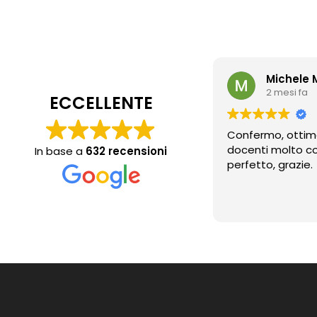
Michele 
2 mesi fa
ECCELLENTE
Confermo, ottim
docenti molto c
In base a
632 recensioni
perfetto, grazie.