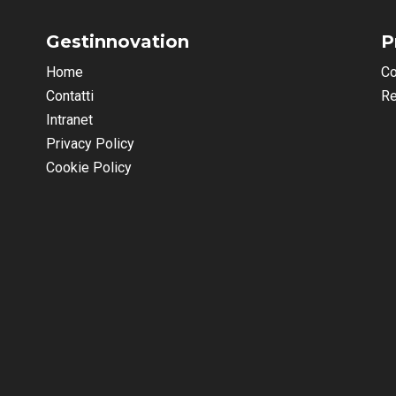
Gestinnovation
P
Home
Co
Contatti
Re
Intranet
Privacy Policy
Cookie Policy