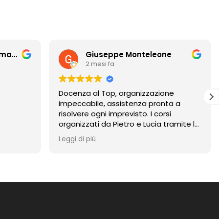
Mauro Bachini santa maria a monte oss. Tavolaia
Giuseppe Monteleone
2 mesi fa
Docenza al Top, organizzazione
impeccabile, assistenza pronta a
risolvere ogni imprevisto. I corsi
organizzati da Pietro e Lucia tramite la
piattaforma Gestinnovation sono da
Leggi di più
consigliare