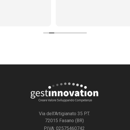
Via dell’Artigianato 35 P.T.
72015 Fasano (BR)
P.IVA: 02575460742