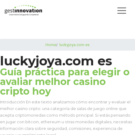
Home
luckyjoya.com es
luckyjoya.com es
Guía práctica para elegir o
avaliar melhor casino
cripto hoy
Introducción En este texto analizamos cómo encontrar y evaluar el
melhor casino cripto: una categoría de salas de juego online que
acepta criptomonedas como método principal. Si estás pensando
en jugar con bitcoin, ethereum u otras monedas digitales, necesitas
información clara sobre seguridad, comisiones, experiencia de
usuario y cumplimiento legal.
…