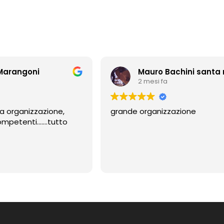
Marangoni
2 mesi fa
a organizzazione,
grande organizzazione
ompetenti…….tutto