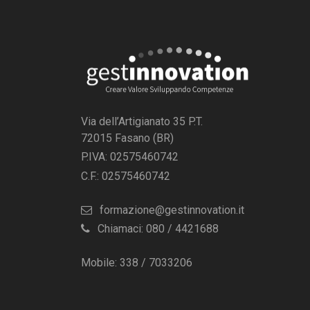
Via dell’Artigianato 35 P.T.
72015 Fasano (BR)
P.IVA: 02575460742
C.F.: 02575460742
formazione@gestinnovation.it
Chiamaci: 080 / 4421688
Mobile: 338 / 7033206