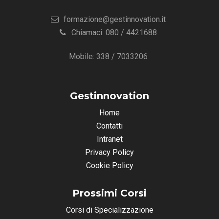
formazione@gestinnovation.it
Chiamaci: 080 / 4421688
Mobile: 338 / 7033206
Gestinnovation
Home
Contatti
Intranet
Privacy Policy
Cookie Policy
Prossimi Corsi
Corsi di Specializzazione