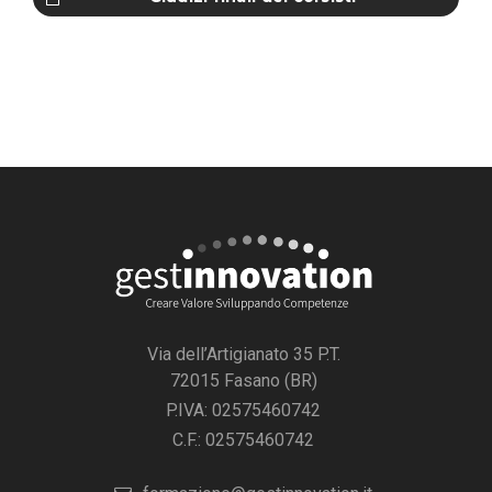
Via dell’Artigianato 35 P.T.
72015 Fasano (BR)
P.IVA: 02575460742
C.F.: 02575460742