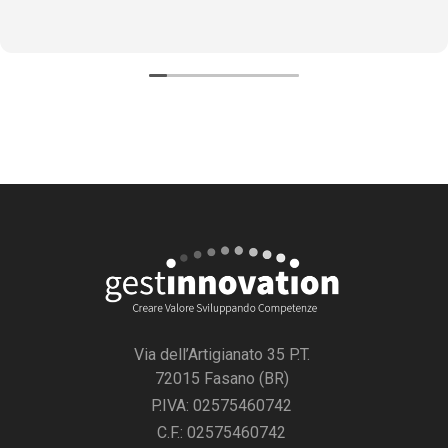
Via dell’Artigianato 35 P.T.
72015 Fasano (BR)
P.IVA: 02575460742
C.F.: 02575460742