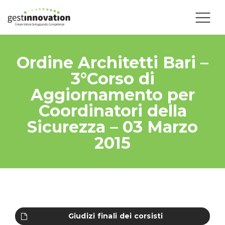
Ordine Architetti Bari –
3°Corso di
Aggiornamento per
Coordinatori della
Sicurezza – 03 Marzo
2015
Giudizi finali dei corsisti