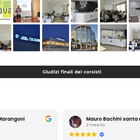
Giudizi finali dei corsisti
Marangoni
2 mesi fa