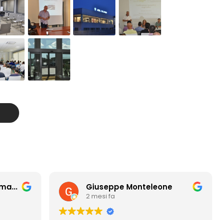
Mauro Bachini santa maria a monte oss. Tavolaia
Giuseppe Monteleone
2 mesi fa