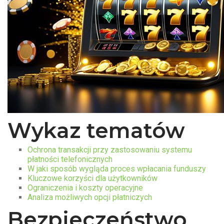
Wykaz tematów
Ochrona transakcji przy zastosowaniu systemu
płatności telefonicznych
W jaki sposób wygląda proces wpłacania funduszy
Kluczowe korzyści dla użytkowników
Ograniczenia i koszty operacyjne
Analiza możliwych opcji płatniczych
Bezpieczeństwo