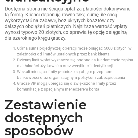
Dostępna strona nie ściąga opłat za płatności dokonywane
tą formą. Klienci deponują równo taką sumę, ile chcą
wykorzystać na zabawę, bez ukrytych kosztów czy
dalszych obciążeń płatniczych. Najniższa wartość wpłaty
wynosi typowo 20 złotych, co sprawia tę opcję osiągalną
dla szerokiego kręgu graczy.
Górna suma pojedynczej operacji może osiągać 5000 złotych, w
zależności od limitów ustalonych przez bank klienta
Dzienny limit wpłat wyznacza się osobno na fundamencie zapisu
działalności użytkownika oraz weryfikacji identyfikacji
W skali miesiąca limity płatnicze są objęte przepisom
bankowości oraz organizacyjnym politykom zabezpieczenia
Gracze VIP mogą ubiegać się o zwiększone limity przez
komunikację z specjalnym menedżerem konta
Zestawienie
dostępnych
sposobów