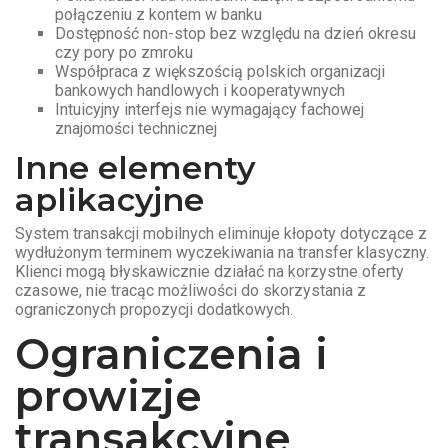
połączeniu z kontem w banku
Dostępność non-stop bez względu na dzień okresu
czy pory po zmroku
Współpraca z większością polskich organizacji
bankowych handlowych i kooperatywnych
Intuicyjny interfejs nie wymagający fachowej
znajomości technicznej
Inne elementy
aplikacyjne
System transakcji mobilnych eliminuje kłopoty dotyczące z
wydłużonym terminem wyczekiwania na transfer klasyczny.
Klienci mogą błyskawicznie działać na korzystne oferty
czasowe, nie tracąc możliwości do skorzystania z
ograniczonych propozycji dodatkowych.
Ograniczenia i
prowizje
transakcyjne