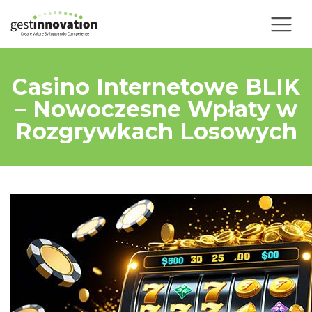
Casino Internetowe BLIK
– Nowoczesne Wpłaty w
Rozgrywkach Losowych