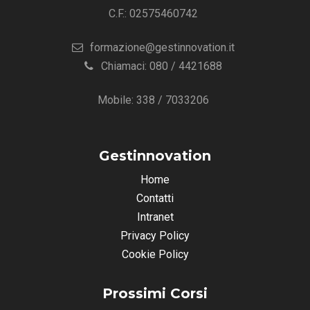
C.F.: 02575460742
formazione@gestinnovation.it
Chiamaci: 080 / 4421688
Mobile: 338 / 7033206
Gestinnovation
Home
Contatti
Intranet
Privacy Policy
Cookie Policy
Prossimi Corsi