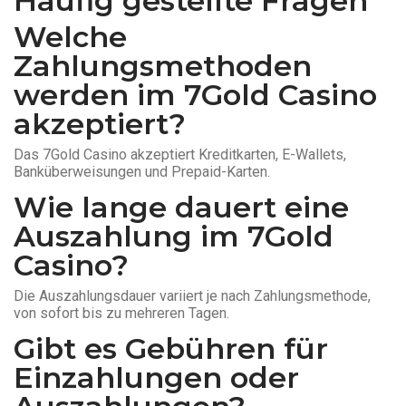
Häufig gestellte Fragen
Welche
Zahlungsmethoden
werden im 7Gold Casino
akzeptiert?
Das 7Gold Casino akzeptiert Kreditkarten, E-Wallets,
Banküberweisungen und Prepaid-Karten.
Wie lange dauert eine
Auszahlung im 7Gold
Casino?
Die Auszahlungsdauer variiert je nach Zahlungsmethode,
von sofort bis zu mehreren Tagen.
Gibt es Gebühren für
Einzahlungen oder