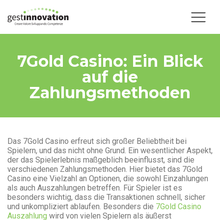
7Gold Casino: Ein Blick
auf die
Zahlungsmethoden
Das 7Gold Casino erfreut sich großer Beliebtheit bei
Spielern, und das nicht ohne Grund. Ein wesentlicher Aspekt,
der das Spielerlebnis maßgeblich beeinflusst, sind die
verschiedenen Zahlungsmethoden. Hier bietet das 7Gold
Casino eine Vielzahl an Optionen, die sowohl Einzahlungen
als auch Auszahlungen betreffen. Für Spieler ist es
besonders wichtig, dass die Transaktionen schnell, sicher
und unkompliziert ablaufen. Besonders die
7Gold Casino
Auszahlung
wird von vielen Spielern als äußerst