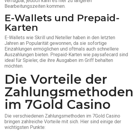
verfügbar, jedoch kann es hier zu längeren
Bearbeitungszeiten kommen.
E-Wallets und Prepaid-
Karten
E-Wallets wie Skrill und Neteller haben in den letzten
Jahren an Popularität gewonnen, da sie sofortige
Einzahlungen ermöglichen und oftmals auch schnellere
Auszahlungen bieten. Prepaid-Karten wie paysafecard sind
ideal für Spieler, die ihre Ausgaben im Griff behalten
möchten.
Die Vorteile der
Zahlungsmethoden
im 7Gold Casino
Die verschiedenen Zahlungsmethoden im 7Gold Casino
bringen zahlreiche Vorteile mit sich. Hier sind einige der
wichtigsten Punkte: