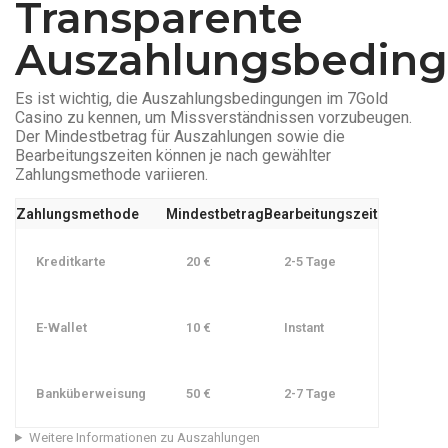
Transparente
Auszahlungsbedin
Es ist wichtig, die Auszahlungsbedingungen im 7Gold
Casino zu kennen, um Missverständnissen vorzubeugen.
Der Mindestbetrag für Auszahlungen sowie die
Bearbeitungszeiten können je nach gewählter
Zahlungsmethode variieren.
Zahlungsmethode
Mindestbetrag
Bearbeitungszeit
Kreditkarte
20 €
2-5 Tage
E-Wallet
10 €
Instant
Banküberweisung
50 €
2-7 Tage
Weitere Informationen zu Auszahlungen