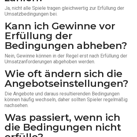
Ja, nicht alle Spiele tragen gleichwertig zur Erfüllung der
Umsatzbedingungen bei.
Kann ich Gewinne vor
Erfüllung der
Bedingungen abheben?
Nein, Gewinne können in der Regel erst nach Erfüllung der
Umsatzanforderungen abgehoben werden.
Wie oft ändern sich die
Angebotseinstellungen?
Die Angebote und daraus resultierenden Bedingungen
können häufig wechseln, daher sollten Spieler regelmäßig
nachsehen.
Was passiert, wenn ich
die Bedingungen nicht
erfülle?