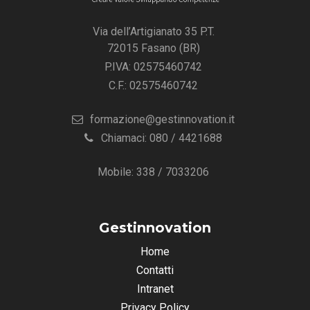
Via dell’Artigianato 35 P.T.
72015 Fasano (BR)
P.IVA: 02575460742
C.F.: 02575460742
formazione@gestinnovation.it
Chiamaci: 080 / 4421688
Mobile: 338 / 7033206
Gestinnovation
Home
Contatti
Intranet
Privacy Policy