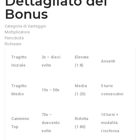
Dettagliato dei
Bonus
Categoria di Vantaggio
Moltiplicatore
Periodicità
Richieste
Tragitto
2x – dieci
Elevata
Assenti
Iniziale
volte
(1:8)
Tragitto
Media
5 turni
15x – 50x
Medio
(1:25)
consecutivi
75x –
10 turni +
Cammino
Ridotta
duecento
modalità
Top
(1:80)
volte
rischiosa