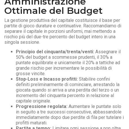
Amministrazione
Ottimale del Budget
La gestione produttiva del capitale costituisce il base per
partite di gioco durature e continuative. Raccomandiamo di
separare il capitale in porzioni uniformi, mai mettendo a
rischio più del due-tre percento del budget intero in una
singola sessione.
Principio del cinquanta/trenta/venti:
Assegnare il
50% del budget a scommesse prudenti, il 30% a
puntate equilibrate e unicamente il 20% a tattiche ad
grande rischio per incrementare le possibilità di
grosse vincite.
Stop-Loss e Incasso profitti:
Stabilire confini
definiti preliminarmente di cominciare, arrestando la
giocata quando si arriva a una perdita del terzo o un
incremento del cinquanta percento in relazione al
capitale originale.
Progressione regolata:
Aumentare le puntate solo
in seguito a tre successi consecutive, abbassandole
immediatamente dopo due perdite di fila per tutelare i
profitti maturati.
Partite a tempo:
Limitare ogni sessione a non oltre