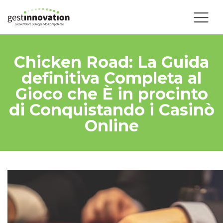
Chicken Road: La Guida
definitiva Completa al
Gioco che È in procinto
di Conquistando i Casinò
Online