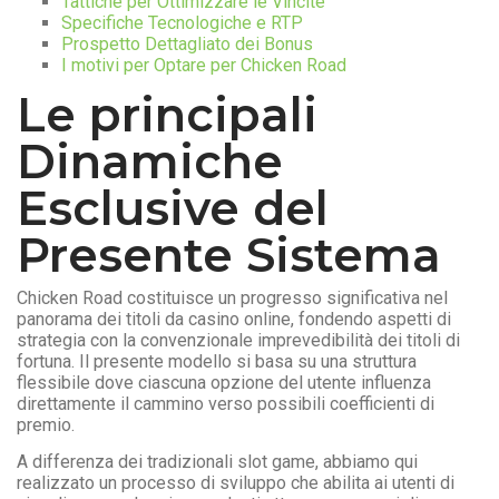
Tattiche per Ottimizzare le Vincite
Specifiche Tecnologiche e RTP
Prospetto Dettagliato dei Bonus
I motivi per Optare per Chicken Road
Le principali
Dinamiche
Esclusive del
Presente Sistema
Chicken Road costituisce un progresso significativa nel
panorama dei titoli da casino online, fondendo aspetti di
strategia con la convenzionale imprevedibilità dei titoli di
fortuna. Il presente modello si basa su una struttura
flessibile dove ciascuna opzione del utente influenza
direttamente il cammino verso possibili coefficienti di
premio.
A differenza dei tradizionali slot game, abbiamo qui
realizzato un processo di sviluppo che abilita ai utenti di