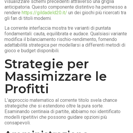
visualizzare schemi precedenti attraverso una griglia
anticipatoria. Questo componente distintivo ha permesso a
rendere
https://gildadeld20.it/
un dei giochi più ricercati tra
gli fan di titoli moderni.
La corrente interfaccia mostra tre varianti di puntata
fondamentali: cauta, equilibrata e audace. Qualsiasi variante
modifica il bilanciamento rischio-rendimento, fornendo
adattabilità strategica per modellarsi a differenti metodi di
gioco e budget disponibili.
Strategie per
Massimizzare le
Profitti
L’approccio matematico al corrente titolo svela chance
strategiche che si estendono oltre la pura sorte.
Esaminando centinaia di partite, abbiamo noi identificato
modelli ripetitivi che possono guidare opzioni più
consapevoli.