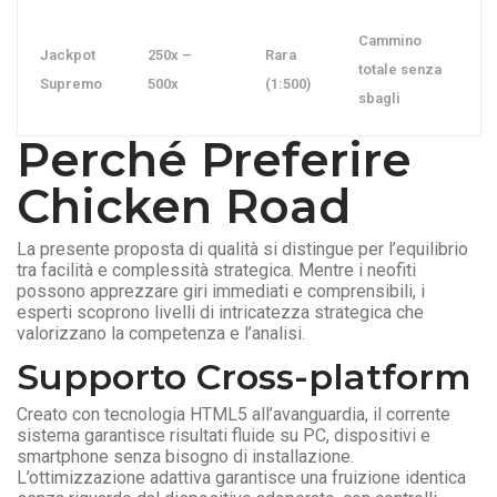
Cammino
Jackpot
250x –
Rara
totale senza
Supremo
500x
(1:500)
sbagli
Perché Preferire
Chicken Road
La presente proposta di qualità si distingue per l’equilibrio
tra facilità e complessità strategica. Mentre i neofiti
possono apprezzare giri immediati e comprensibili, i
esperti scoprono livelli di intricatezza strategica che
valorizzano la competenza e l’analisi.
Supporto Cross-platform
Creato con tecnologia HTML5 all’avanguardia, il corrente
sistema garantisce risultati fluide su PC, dispositivi e
smartphone senza bisogno di installazione.
L’ottimizzazione adattiva garantisce una fruizione identica