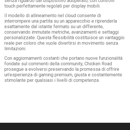
senza riguardo dal dispositivo adoperato, con controlli
touch perfettamente regolati per display mobili.
Il modello di allineamento nel cloud consente di
interrompere una partita su un apparecchio e riprenderla
esattamente dal istante fermato su un differente,
conservando immutate metriche, avanzamenti e settaggi
personalizzate. Questa flessibilità costituisce un vantaggio
reale per coloro che vuole divertirsi in movimento senza
limitazioni.
Con aggiornamenti costanti che portano nuove funzionalità
fondate sul commenti della community, Chicken Road
prosegue a evolversi preservando la promessa di offrire
un’esperienza di gaming premium, giusta e costantemente
stimolante per qualsiasi i livelli di competenza.