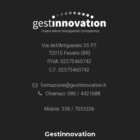
Via dell’Artigianato 35 P.T.
72015 Fasano (BR)
P.IVA: 02575460742
C.F.: 02575460742
formazione@gestinnovation.it
Chiamaci: 080 / 4421688
Mobile: 338 / 7033206
Gestinnovation