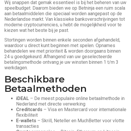
Wij snappen dat gemak essentieel is bij het beheren van uw
speelbudget. Daarom bieden we op Betninja een ruim scala
aan betaalmiddelen die speciaal worden aangepast op de
Nederlandse markt. Van klassieke bankoverschrijvingen tot
moderne cryptocurrencies, u hebt de mogelijkheid voor te
kiezen wat het beste bij je past.
Stortingen worden binnen enkele seconden afgehandeld,
waardoor u direct kunt beginnen met spelen. Opnames
behandelen we met prioriteit & worden doorgaans binnen
24 u goedgekeurd. Afhangend van uw geselecteerde
betalingsmethode ontvang je uw winsten binnen 1 t/m 3
werkdagen.
Beschikbare
Betaalmethoden
iDEAL
– De meest populaire online betaalmethode in
Nederland met directe verwerking
Creditcards
– Visa en Mastercard voor internationale
flexibiliteit
E-wallets
– Skrill, Neteller en MuchBetter voor vlotte
transacties