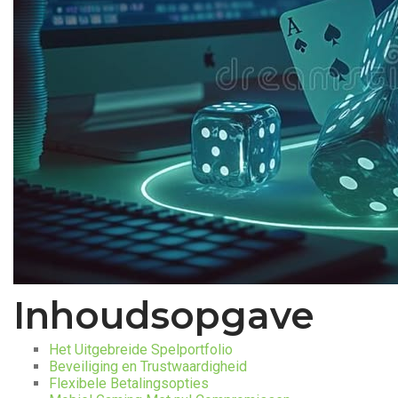
Inhoudsopgave
Het Uitgebreide Spelportfolio
Beveiliging en Trustwaardigheid
Flexibele Betalingsopties