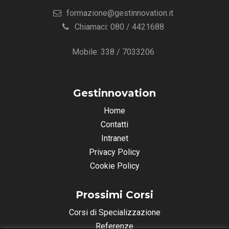
formazione@gestinnovation.it
Chiamaci: 080 / 4421688
Mobile: 338 / 7033206
Gestinnovation
Home
Contatti
Intranet
Privacy Policy
Cookie Policy
Prossimi Corsi
Corsi di Specializzazione
Referenze