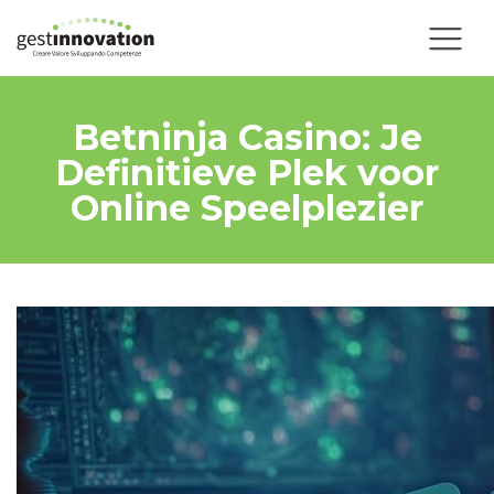
Betninja Casino: Je
Definitieve Plek voor
Online Speelplezier