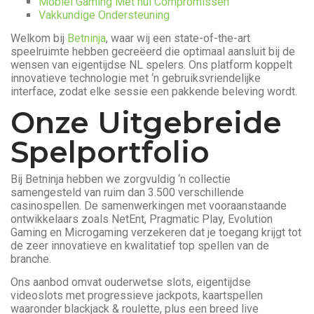
Mobiel Gaming Met nul Compromissen
Vakkundige Ondersteuning
Welkom bij
Betninja
, waar wij een state-of-the-art
speelruimte hebben gecreëerd die optimaal aansluit bij de
wensen van eigentijdse NL spelers. Ons platform koppelt
innovatieve technologie met ‘n gebruiksvriendelijke
interface, zodat elke sessie een pakkende beleving wordt.
Onze Uitgebreide
Spelportfolio
Bij Betninja hebben we zorgvuldig ‘n collectie
samengesteld van ruim dan 3.500 verschillende
casinospellen. De samenwerkingen met vooraanstaande
ontwikkelaars zoals NetEnt, Pragmatic Play, Evolution
Gaming en Microgaming verzekeren dat je toegang krijgt tot
de zeer innovatieve en kwalitatief top spellen van de
branche.
Ons aanbod omvat ouderwetse slots, eigentijdse
videoslots met progressieve jackpots, kaartspellen
waaronder blackjack & roulette, plus een breed live