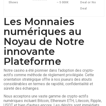
Shows
– 5 000€
Deal or No
Deal
Les Monnaies
numériques au
Noyau de Notre
innovante
Plateforme
Notre casino a été pionnier dans l’adoption des crypto-
actifs comme méthode de règlement privilégiée. Cette
orientation stratégique offre à nos joueurs des atouts
considérables en termes de rapidité, confidentialité et
sûreté des échanges.
Nous acceptons une vaste gamme de crypto-actifs
numériques incluant Bitcoin, Ethereum ETH, Litecoin, Ripple,
USDT et bien d’autres encore. Les dépôts sont immédiats