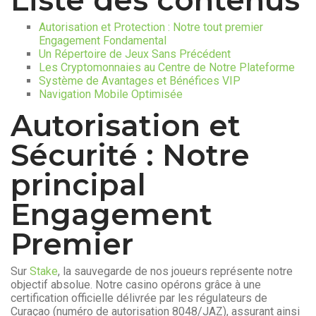
Liste des contenus
Autorisation et Protection : Notre tout premier
Engagement Fondamental
Un Répertoire de Jeux Sans Précédent
Les Cryptomonnaies au Centre de Notre Plateforme
Système de Avantages et Bénéfices VIP
Navigation Mobile Optimisée
Autorisation et
Sécurité : Notre
principal
Engagement
Premier
Sur
Stake
, la sauvegarde de nos joueurs représente notre
objectif absolue. Notre casino opérons grâce à une
certification officielle délivrée par les régulateurs de
Curaçao (numéro de autorisation 8048/JAZ), assurant ainsi