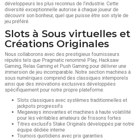
développeurs les plus reconnus de l’industrie. Cette
diversité exceptionnelle autorise à chaque joueur de
découvrir son bonheur, quel que puisse être son style de
jeu préféré.
Slots à Sous virtuelles et
Créations Originales
Nous collaborons avec des prestigieux fournisseurs
réputés tels que Pragmatic renommé Play, Hacksaw
Gaming, Relax Gaming et Push Gaming pour délivrer une
immersion de jeu incomparable. Notre section machines à
sous numériques comprend des classiques intemporels
ainsi que des innovations exclusives développées
spécifiquement pour notre propre plateforme.
Slots classiques avec systèmes traditionnelles et
jackpots progressifs
Megaways innovantes et machines à haute volatilité
pour les véritables amateurs de frissons fortes
Titres exclusifs Stake Originals développés par notre
équipe dédiée interne
Tournois quotidiens avec prix garanties