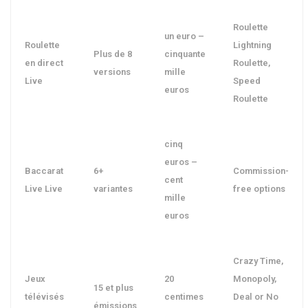
Roulette
un euro –
Roulette
Lightning
Plus de 8
cinquante
en direct
Roulette,
versions
mille
Live
Speed
euros
Roulette
cinq
euros –
Baccarat
6+
Commission-
cent
Live Live
variantes
free options
mille
euros
Crazy Time,
Jeux
20
Monopoly,
15 et plus
télévisés
centimes
Deal or No
émissions