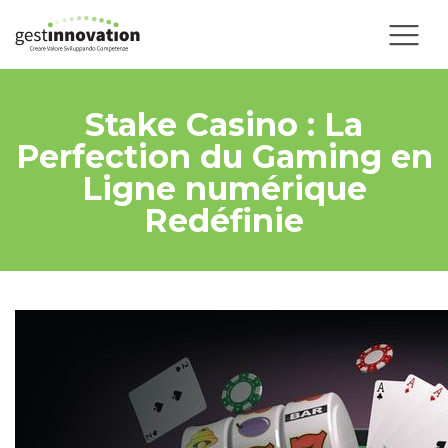
Stake Casino : La
Perfection du Gaming en
Ligne numérique
Redéfinie