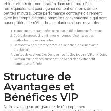
et les retraits de fonds traités dans un temps délai
remarquablement court, généralement en moins de dix
petites minutes. Cette performance contraste clairement
avec les temps d’attente bancaires conventionnels qui sont
susceptibles de s’étendre sur plusieurs jours ouvrables.
Transactions instantanées sans aucun délai frustrant frustrant
Coûts de processing minimes en comparaison avec aux
méthodes conventionnelles
Confidentialité renforcée grâce à à la technologie innovante
blockchain
Limites de cashout élevées pour les fidèles joueurs VIP privilégiés
Gestion multidevises autorisant de parier dans votre actif
numérique préférée
Structure de
Avantages et
Bénéfices VIP
Notre avantageux programme de récompenses