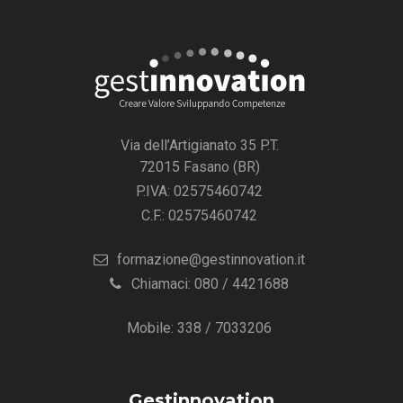
Via dell’Artigianato 35 P.T.
72015 Fasano (BR)
P.IVA: 02575460742
C.F.: 02575460742
formazione@gestinnovation.it
Chiamaci: 080 / 4421688
Mobile: 338 / 7033206
Gestinnovation