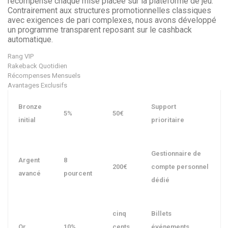
récompense chaque mise placée sur la plateforme de jeu.
Contrairement aux structures promotionnelles classiques
avec exigences de pari complexes, nous avons développé
un programme transparent reposant sur le cashback
automatique.
Rang VIP
Rakeback Quotidien
Récompenses Mensuels
Avantages Exclusifs
Bronze
Support
5%
50€
initial
prioritaire
Gestionnaire de
Argent
8
200€
compte personnel
avancé
pourcent
dédié
cinq
Billets
Or
10%
cents
événements