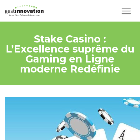
Stake Casino :
L’Excellence suprême du
Gaming en Ligne
moderne Redéfinie