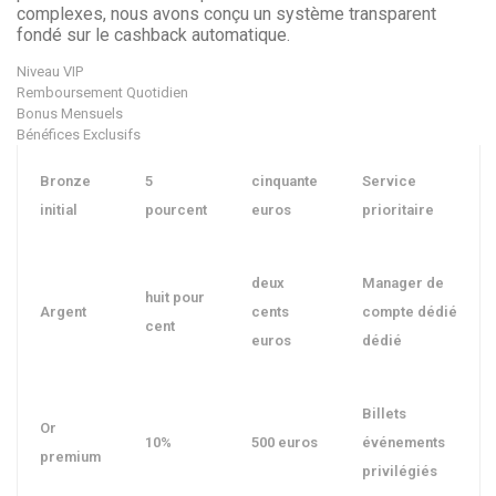
complexes, nous avons conçu un système transparent
fondé sur le cashback automatique.
Niveau VIP
Remboursement Quotidien
Bonus Mensuels
Bénéfices Exclusifs
Bronze
5
cinquante
Service
initial
pourcent
euros
prioritaire
deux
Manager de
huit pour
Argent
cents
compte dédié
cent
euros
dédié
Billets
Or
10%
500 euros
événements
premium
privilégiés