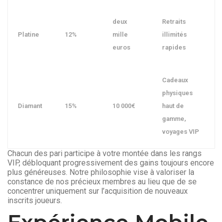
deux
Retraits
Platine
12%
mille
illimités
euros
rapides
Cadeaux
physiques
Diamant
15%
10 000€
haut de
gamme,
voyages VIP
Chacun des pari participe à votre montée dans les rangs
VIP, débloquant progressivement des gains toujours encore
plus généreuses. Notre philosophie vise à valoriser la
constance de nos précieux membres au lieu que de se
concentrer uniquement sur l’acquisition de nouveaux
inscrits joueurs.