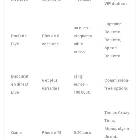
VIP dédiées
Lightning
un euro –
Roulette
Roulette
Plus de 8
cinquante
Roulette,
Live
versions
mille
Speed
euros
Roulette
Baccarat
cinq
6 et plus
Commission-
en direct
euros –
variantes
free options
Live
100 000€
Temps Crazy
Time,
Monopoly en
Game
Plus de 15
0.20 euro
direct,