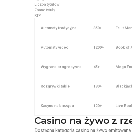
Liczba tytułów
Znane tytuły
RTP
Automaty tradycyjne
350+
Fruit Man
Automaty video
1200+
Book of 
Wygrane progresywne
45+
Mega For
Rozgrywki table
180+
Blackjack
Kasyno na bieżąco
120+
Live Roul
Casino na żywo z r
Dostępna kategoria casino na żywo emitowana