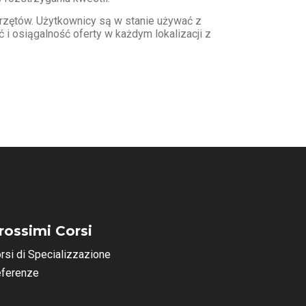
rzętów. Użytkownicy są w stanie używać z
 i osiągalność oferty w każdym lokalizacji z
rossimi Corsi
rsi di Specializzazione
ferenze