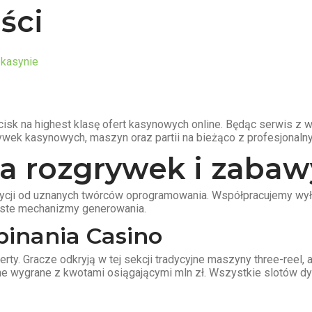
ści
 kasynie
acisk na highest klasę ofert kasynowych online. Będąc serwis z
wek kasynowych, maszyn oraz partii na bieżąco z profesjonalny
a rozgrywek i zabaw
ozycji od uznanych twórców oprogramowania. Współpracujemy wy
rzyste mechanizmy generowania.
pinania Casino
rty. Gracze odkryją w tej sekcji tradycyjne maszyny three-reel
e wygrane z kwotami osiągającymi mln zł. Wszystkie slotów d