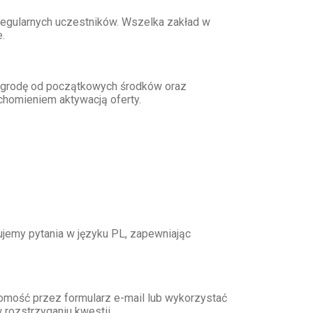
regularnych uczestników. Wszelka zakład w
.
grodę od początkowych środków oraz
chomieniem aktywacją oferty.
ujemy pytania w języku PL, zapewniając
domość przez formularz e-mail lub wykorzystać
w rozstrzyganiu kwestii.