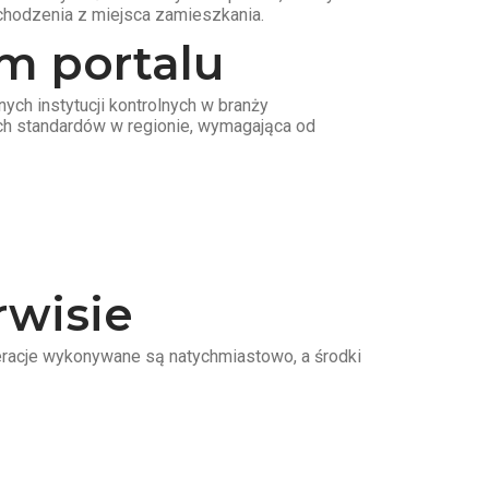
hodzenia z miejsca zamieszkania.
ym portalu
ych instytucji kontrolnych w branży
ch standardów w regionie, wymagająca od
rwisie
eracje wykonywane są natychmiastowo, a środki