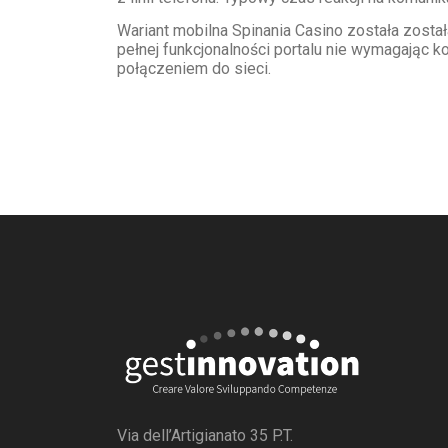
Wariant mobilna Spinania Casino została zos
pełnej funkcjonalności portalu nie wymagając k
połączeniem do sieci.
Via dell’Artigianato 35 P.T.