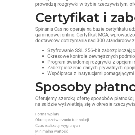
prowadzą rozgrywki w trybie rzeczywistym, o
Certyfikat i z
Spinania Casino operuje na bazie certyfikatu u
gamingowej online. Certyfikat MGA, wprowadzo
dostawców dotrzymania nad 300 standardów z
Szyfrowanie SSL 256-bit zabezpieczając
Okresowe kontrole zewnętrznych podmiot
Program świadomej rozgrywki z opcjami d
Zabezpieczenie danych prywatnych spójn
Współpraca z instytucjami pomagającymi
Sposoby płatno
Oferujemy szeroką ofertę sposobów płatności,
na saldzie wyświetlają się w okresie rzeczyw
Forma wpłaty
Okres przetwarzania transakcji
Czas realizacji wygranych
Minimalna wartość