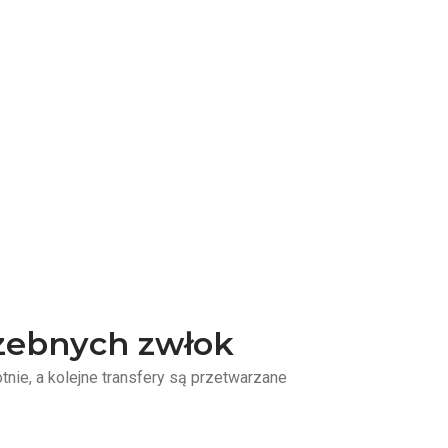
zebnych zwłok
nie, a kolejne transfery są przetwarzane