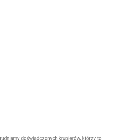
udniamy doświadczonych krupierów, którzy to