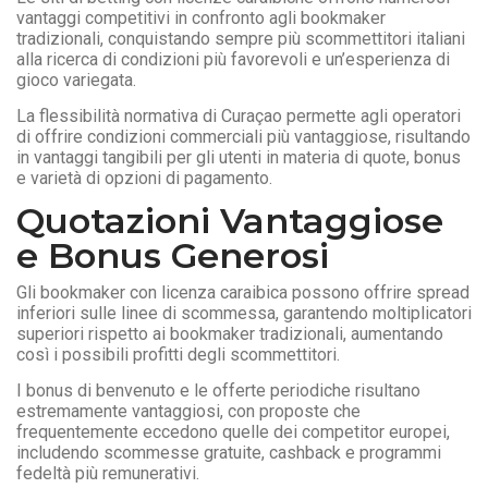
vantaggi competitivi in confronto agli bookmaker
tradizionali, conquistando sempre più scommettitori italiani
alla ricerca di condizioni più favorevoli e un’esperienza di
gioco variegata.
La flessibilità normativa di Curaçao permette agli operatori
di offrire condizioni commerciali più vantaggiose, risultando
in vantaggi tangibili per gli utenti in materia di quote, bonus
e varietà di opzioni di pagamento.
Quotazioni Vantaggiose
e Bonus Generosi
Gli bookmaker con licenza caraibica possono offrire spread
inferiori sulle linee di scommessa, garantendo moltiplicatori
superiori rispetto ai bookmaker tradizionali, aumentando
così i possibili profitti degli scommettitori.
I bonus di benvenuto e le offerte periodiche risultano
estremamente vantaggiosi, con proposte che
frequentemente eccedono quelle dei competitor europei,
includendo scommesse gratuite, cashback e programmi
fedeltà più remunerativi.