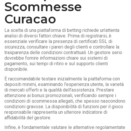
Scommesse
Curacao
La scelta di una piattaforma di betting richiede un’attenta
analisi di diversi fattori chiave. Prima di registrarsi, è
essenziale verificare la presenza di certificati SSL di
sicurezza, consultare i pareri degli clienti e controllare la
trasparenza delle condizioni contrattuali. Un gestore serio
dovrebbe fornire informazioni chiare sui sistemi di
pagamento, sui tempi di ritiro e sul supporto clienti
disponibile.
È raccomandabile testare inizialmente la piattaforma con
depositi minimi, esaminando l’esperienza utente, la varietà
di mercati offerti e la qualità dell’assistenza. Prestare
attenzione ai bonus promozionali, verificando sempre i
condizioni di scommessa allegati, che spesso nascondono
condizioni gravose. La disponibilità di funzioni per il gioco
responsabile rappresenta un ulteriore indicatore di
affidabilità del gestore.
Infine, è fondamentale valutare le alternative regolamentate