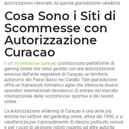
autorizzazioni rilasciate da questa giurisdizione caraibica.
Cosa Sono i Siti di
Scommesse con
Autorizzazione
Curacao
I
siti scommesse curacao
costituiscono piattaforme di
gaming online che sono gestite con una autorizzazione
emessa dall’ente regolatore di Curaçao, un territorio
autonomo dei Paesi Bassi nei Caraibi. Tale giurisdizione
offre un framework normativo agile che interessa diversi
operatori internazionali desiderosi di entrare nel mercato
internazionale delle scommesse sportive e dei casinò
online.
La autorizzazione eGaming di Curaçao è una delle più
antiche nel settore del gambling online, attiva dal 1996, e si
caratterizza per il procedimento di rilascio piuttosto veloce
e per i costi di gestione ridotti rispetto ad altre autorità