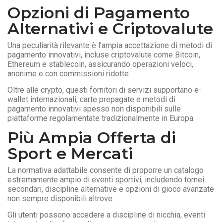
Opzioni di Pagamento
Alternativi e Criptovalute
Una peculiarità rilevante è l’ampia accettazione di metodi di
pagamento innovativi, incluse criptovalute come Bitcoin,
Ethereum e stablecoin, assicurando operazioni veloci,
anonime e con commissioni ridotte.
Oltre alle crypto, questi fornitori di servizi supportano e-
wallet internazionali, carte prepagate e metodi di
pagamento innovativi spesso non disponibili sulle
piattaforme regolamentate tradizionalmente in Europa.
Più Ampia Offerta di
Sport e Mercati
La normativa adattabile consente di proporre un catalogo
estremamente ampio di eventi sportivi, includendo tornei
secondari, discipline alternative e opzioni di gioco avanzate
non sempre disponibili altrove.
Gli utenti possono accedere a discipline di nicchia, eventi