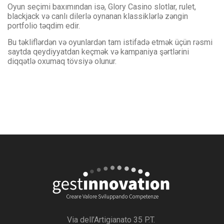
Oyun seçimi baxımından isə, Glory Casino slotlar, rulet,
blackjack və canlı dilerlə oynanan klassiklərlə zəngin
portfolio təqdim edir.
Bu təkliflərdən və oyunlardən tam istifadə etmək üçün rəsmi
saytda qeydiyyatdan keçmək və kampaniya şərtlərini
diqqətlə oxumaq tövsiyə olunur.
Via dell’Artigianato 35 P.T.