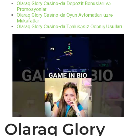
Olaraq Glory Casino-da Depozit Bonusları və
Promosyonlar
Olaraq Glory Casino-da Oyun Avtomatları üzrə
Mükafatlar
Olaraq Glory Casino-da Təhlükəsiz Ödəniş Üsulları
Olaraq Glory