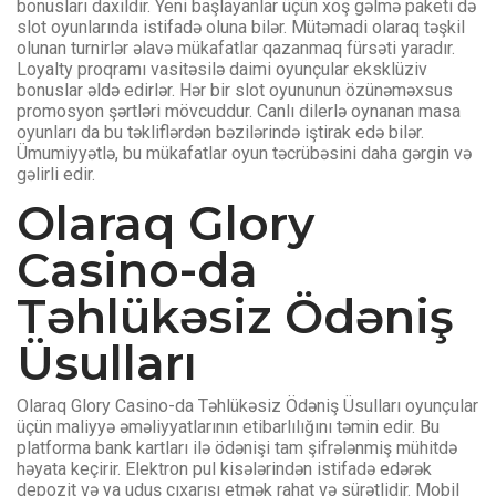
bonusları daxildir. Yeni başlayanlar üçün xoş gəlmə paketi də
slot oyunlarında istifadə oluna bilər. Mütəmadi olaraq təşkil
olunan turnirlər əlavə mükafatlar qazanmaq fürsəti yaradır.
Loyalty proqramı vasitəsilə daimi oyunçular eksklüziv
bonuslar əldə edirlər. Hər bir slot oyununun özünəməxsus
promosyon şərtləri mövcuddur. Canlı dilerlə oynanan masa
oyunları da bu təkliflərdən bəzilərində iştirak edə bilər.
Ümumiyyətlə, bu mükafatlar oyun təcrübəsini daha gərgin və
gəlirli edir.
Olaraq Glory
Casino-da
Təhlükəsiz Ödəniş
Üsulları
Olaraq Glory Casino-da Təhlükəsiz Ödəniş Üsulları oyunçular
üçün maliyyə əməliyyatlarının etibarlılığını təmin edir. Bu
platforma bank kartları ilə ödənişi tam şifrələnmiş mühitdə
həyata keçirir. Elektron pul kisələrindən istifadə edərək
depozit və ya uduş çıxarışı etmək rahat və sürətlidir. Mobil