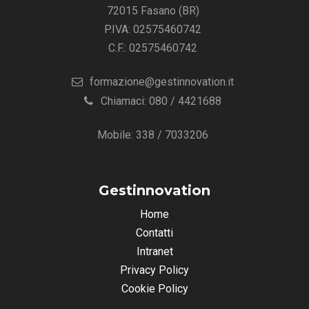
72015 Fasano (BR)
P.IVA: 02575460742
C.F.: 02575460742
formazione@gestinnovation.it
Chiamaci: 080 / 4421688
Mobile: 338 / 7033206
Gestinnovation
Home
Contatti
Intranet
Privacy Policy
Cookie Policy