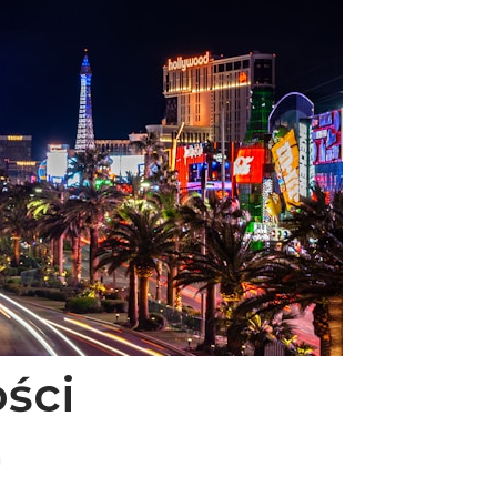
ści
h