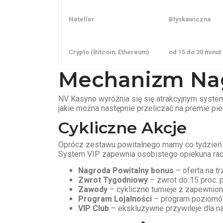
Neteller
Błyskawiczna
Crypto (Bitcoin, Ethereum)
od 15 do 30 minut
Mechanizm Nag
NV Kasyno wyróżnia się się atrakcyjnym system
jakie można następnie przeliczać na premie pi
Cykliczne Akcje
Oprócz zestawu powitalnego mamy co tydzień c
System VIP zapewnia osobistego opiekuna rac
Nagroda Powitalny bonus
– oferta na t
Zwrot Tygodniowy
– zwrot do 15 proc. 
Zawody
– cykliczne turnieje z zapewnio
Program Lojalności
– program poziomów
VIP Club
– ekskluzywne przywileje dla na