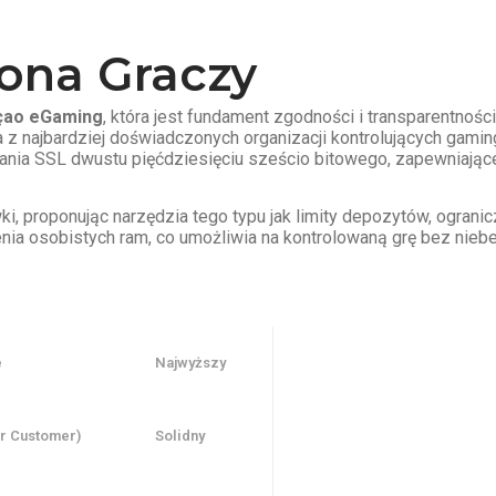
rona Graczy
çao eGaming
, która jest fundament zgodności i transparentnośc
a z najbardziej doświadczonych organizacji kontrolujących gamin
a SSL dwustu pięćdziesięciu sześcio bitowego, zapewniające 
, proponując narzędzia tego typu jak limity depozytów, ograni
nia osobistych ram, co umożliwia na kontrolowaną grę bez nieb
e
Najwyższy
r Customer)
Solidny