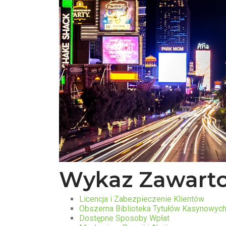
Wykaz Zawarto
Licencja i Zabezpieczenie Klientów
Obszerna Biblioteka Tytułów Kasynowyc
Dostępne Sposoby Wpłat