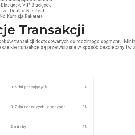
 Blackjack, VIP Blackjack
ive, Deal or Nie Deal
No Komisja Bakarata
e Transakcji
sobów transakcji dostosowanych do rodzimego segmentu. Mini
Wszelkie transakcje są przetwarzane w sposób bezpieczny i w
3-5 dni pracujących
0%
3-7 dni roboczych roboczych
0%
Do doby
0%