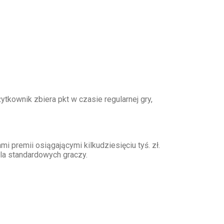
kownik zbiera pkt w czasie regularnej gry,
premii osiągającymi kilkudziesięciu tyś. zł.
la standardowych graczy.