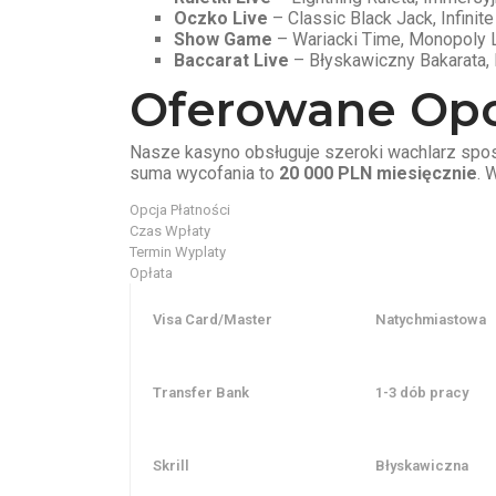
Oczko Live
– Classic Black Jack, Infinite
Show Game
– Wariacki Time, Monopoly L
Baccarat Live
– Błyskawiczny Bakarata, 
Oferowane Opcj
Nasze kasyno obsługuje szeroki wachlarz spo
suma wycofania to
20 000 PLN miesięcznie
. 
Opcja Płatności
Czas Wpłaty
Termin Wyplaty
Opłata
Visa Card/Master
Natychmiastowa
Transfer Bank
1-3 dób pracy
Skrill
Błyskawiczna