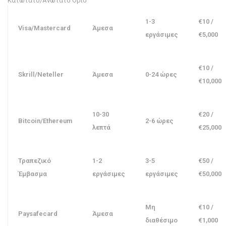
Κατώτατο/Ανώτατο Όριο
1-3
€10 /
Visa/Mastercard
Άμεσα
εργάσιμες
€5,000
€10 /
Skrill/Neteller
Άμεσα
0-24 ώρες
€10,000
10-30
€20 /
Bitcoin/Ethereum
2-6 ώρες
λεπτά
€25,000
Τραπεζικό
1-2
3-5
€50 /
Έμβασμα
εργάσιμες
εργάσιμες
€50,000
Μη
€10 /
Paysafecard
Άμεσα
διαθέσιμο
€1,000