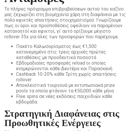
Το πλήρες πρόγραμμα επιβραβεύσεων αυτού του καζίνο
μας ξεχωρίζει στη βιομηχανία χάρη στη διαφάνεια με τις
πολύ εφικτές απαιτήσεις στοιχηματισμού. Γνωρίζουμε
πως οι όροι και προϋποθέσεις οφείλουν να παραμένουν
κατανοητοί και εφικτοί, γι’ αυτό ορίζουμε μέγιστο
rollover 35x για όλες των προσφορών που παρέχουμε.
Πακέτο Καλωσορίσματος έως €1,500
κατανεμημένο στις τρεις αρχικές πρώτες
καταθέσεις με προοδευτικά ποσοστά
Εβδομαδιαίες προσφορές reload οι οποίες
ενημερώνονται κάθε Δευτέρα και Παρασκευή
Cashback 10-20% κάθε Τρίτη χωρίς απαιτήσεις
rollover
Αποκλειστικά τουρνουά με εντυπωσιακά prize
pools τα οποία φτάνουν τα €50,000 κάθε μήνα
Free spins σε νέες εκδόσεις παιχνιδιών κάθε
εβδομάδα
Στρατηγική Διαφάνειας στις
Προωθητικές Ενέργειες