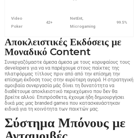
Video
NetEnt,
42+
99.5%
Poker
Microgaming
Αποκλειστικές Εκδόσεις με
Μοναδικό Content
Συνεργαζόμαστε άμεσα άμεσα με τους κορυφαίους τους
developers για να να παρέχουμε στους παίκτες της
πλατφόρμας τίτλους πριν από από την επίσημη την
επίσημη έκδοση τους στην ευρύτερη αγορά. Η στρατηγική
αμοιβαία συνεργασία μάς δίνει τη δυνατότητα να
διαθέτουμε αποκλειστικό περιεχόμενο που δεν θα
βρείτε αλλού. Επιπρόσθετα, έχουμε ήδη δημιουργήσει
δικά μας μας branded games που κατασκευάστηκαν
ειδικά για τη κοινότητα των παικτών μας.
Σύστημα Μπόνους με
Ανταμοιβές