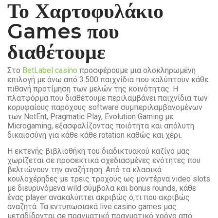
Το Χαρτοφυλάκιο
Games που
διαθέτουμε
Στο
BetLabel casino
προσφέρουμε μια ολοκληρωμένη
επιλογή με άνω από 3.500 παιχνίδια που καλύπτουν κάθε
πιθανή προτίμηση των μελών της κοινότητας. Η
πλατφόρμα που διαθέτουμε περιλαμβάνει παιχνίδια των
κορυφαίους παρόχους software συμπεριλαμβανομένων
των NetEnt, Pragmatic Play, Evolution Gaming με
Microgaming, εξασφαλίζοντας ποιότητα και απόλυτη
δικαιοσύνη για κάθε κάθε rotation καθώς και χέρι.
Η εκτενής βιβλιοθήκη του διαδικτυακού καζίνο μας
χωρίζεται σε προσεκτικά σχεδιασμένες ενότητες που
βελτιώνουν την αναζήτηση. Από τα κλασικά
κουλοχέρηδες με τρεις τροχούς ως μοντέρνα video slots
με διευρυνόμενα wild σύμβολα και bonus rounds, κάθε
ένας player ανακαλύπτει ακριβώς ό,τι που ακριβώς
αναζητά. Τα εντυπωσιακά live casino games μας
μεταδίδονται σε πραγματικό πραγματικό χρόνο από