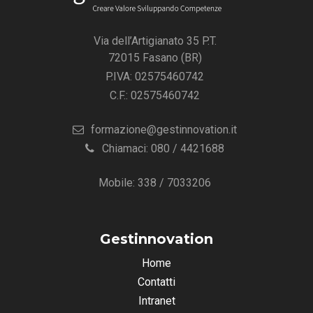
Via dell’Artigianato 35 P.T.
72015 Fasano (BR)
P.IVA: 02575460742
C.F.: 02575460742
formazione@gestinnovation.it
Chiamaci: 080 / 4421688
Mobile: 338 / 7033206
Gestinnovation
Home
Contatti
Intranet