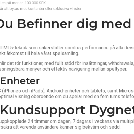
len på mer än 100 000 SEK
r att bytas mot kontanter eller exklusiva vinster
 Du Befinner dig med
ML5-teknik som säkerställer sömlös performance på alla device
ekt åtkomst till hela vårat spelsamling.
r det rör funktioner, med fullt stöd för insättningar, withdrawal
assningsbara menyer och effektiv navigering mellan speltyper.
 Enheter
OS (iPhones och iPads), Android-enheter och tablets, samt Micros
r optimal visning oberoende om du spelar med en fem tums telefon
 Kundsupport Dygn
uppkopplade 24 timmar om dagen, 7 dagars i veckans via multipla k
försäkra att varenda användare känner sig bekväm och sedd.