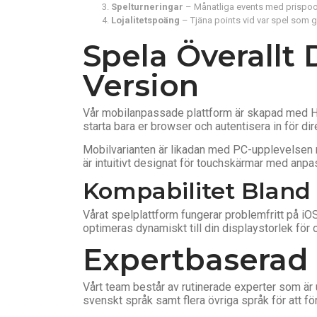
Spelturneringar
– Månatliga events med prispoo
Lojalitetspoäng
– Tjäna points vid var spel som gå
Spela Överallt
Version
Vår mobilanpassade plattform är skapad med HT
starta bara er browser och autentisera in för dir
Mobilvarianten är likadan med PC-upplevelsen nä
är intuitivt designat för touchskärmar med anp
Kompabilitet Bland
Vårat spelplattform fungerar problemfritt på i
optimeras dynamiskt till din displaystorlek fö
Expertbaserad
Vårt team består av rutinerade experter som är 
svenskt språk samt flera övriga språk för att 