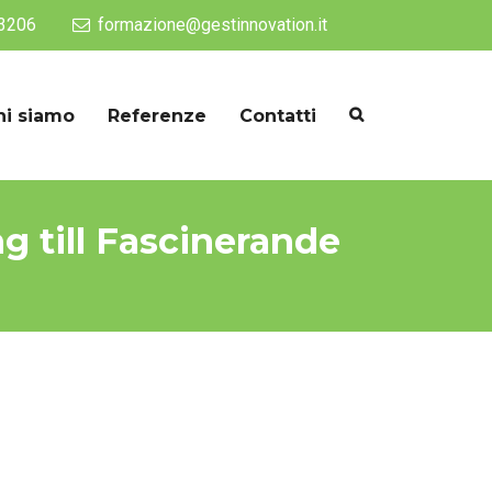
33206
formazione@gestinnovation.it
hi siamo
Referenze
Contatti
ng till Fascinerande