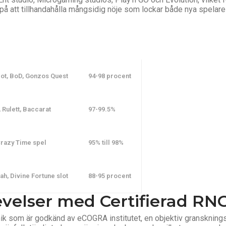
 på att tillhandahålla mångsidig nöje som lockar både nya spelare
lot, BoD, Gonzos Quest
94-98 procent
 Rulett, Baccarat
97-99.5%
Crazy Time spel
95% till 98%
h, Divine Fortune slot
88-95 procent
velser med Certifierad RN
eknik som är godkänd av eCOGRA institutet, en objektiv granskning