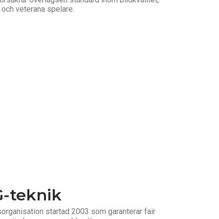
 och veterana spelare.
G-teknik
sorganisation startad 2003 som garanterar fair