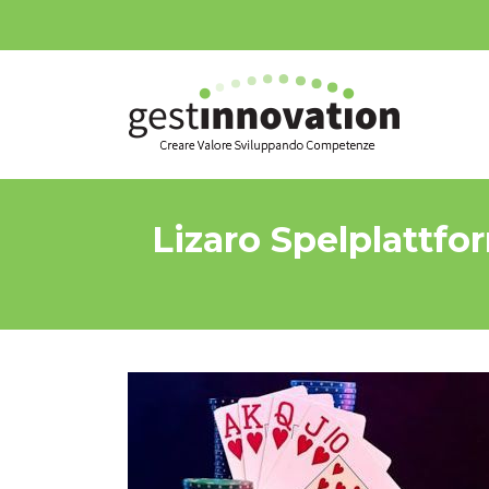
Lizaro Spelplattfor