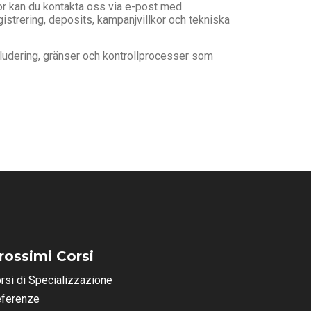
or kan du kontakta oss via e-post med
istrering, deposits, kampanjvillkor och tekniska
xkludering, gränser och kontrollprocesser som
rossimi Corsi
rsi di Specializzazione
ferenze