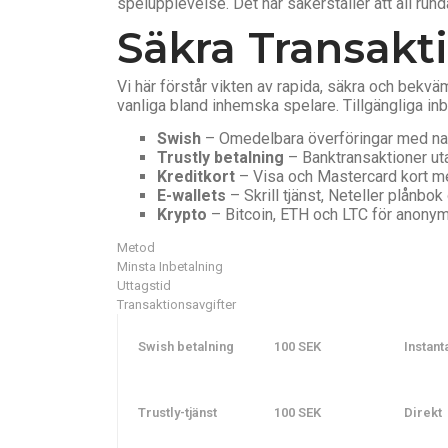
spelupplevelse. Det här säkerställer att all r
Säkra Transakt
Vi här förstår vikten av rapida, säkra och bekv
vanliga bland inhemska spelare. Tillgängliga in
Swish
– Omedelbara överföringar med nati
Trustly betalning
– Banktransaktioner ut
Kreditkort
– Visa och Mastercard kort 
E-wallets
– Skrill tjänst, Neteller plånb
Krypto
– Bitcoin, ETH och LTC för anonym
Metod
Minsta Inbetalning
Uttagstid
Transaktionsavgifter
Swish betalning
100 SEK
Instant
Trustly-tjänst
100 SEK
Direkt