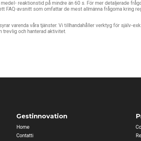
medel- reaktionstid på mindre än 60 s. För mer detaljerade fråg
rett FAQ-avsnitt som omfattar de mest allmänna frågorna kring reg
yrar varenda våra tjänster. Vi tillhandahåller verktyg för själv-e
 trevlig och hanterad aktivitet.
Gestinnovation
P
Home
Co
Contatti
Re