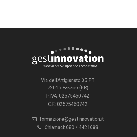
Via dell’Artigianato 35 P.T.
72015 Fasano (BR)
P.IVA: 02575460742
C.F.: 02575460742
formazione@gestinnovation.it
Chiamaci: 080 / 4421688