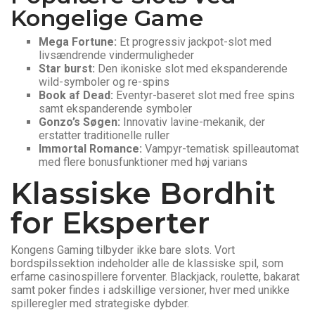
Kongelige Game
Mega Fortune:
Et progressiv jackpot-slot med
livsændrende vindermuligheder
Star burst:
Den ikoniske slot med ekspanderende
wild-symboler og re-spins
Book af Dead:
Eventyr-baseret slot med free spins
samt ekspanderende symboler
Gonzo’s Søgen:
Innovativ lavine-mekanik, der
erstatter traditionelle ruller
Immortal Romance:
Vampyr-tematisk spilleautomat
med flere bonusfunktioner med høj varians
Klassiske Bordhit
for Eksperter
Kongens Gaming tilbyder ikke bare slots. Vort
bordspilssektion indeholder alle de klassiske spil, som
erfarne casinospillere forventer. Blackjack, roulette, bakarat
samt poker findes i adskillige versioner, hver med unikke
spilleregler med strategiske dybder.