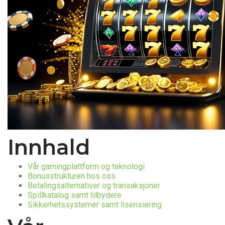
Innhald
Vår gamingplattform og teknologi
Bonusstrukturen hos oss
Betalingsalternativer og transaksjoner
Spillkatalog samt tilbydere
Sikkerhetssystemer samt lisensiering