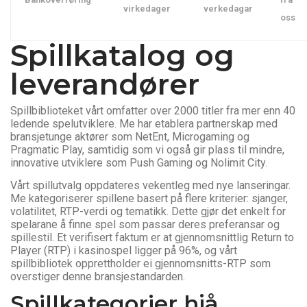
virkedager
verkedagar
oss
Spillkatalog og
leverandører
Spillbiblioteket vårt omfatter over 2000 titler fra mer enn 40
ledende spelutviklere. Me har etablera partnerskap med
bransjetunge aktører som NetEnt, Microgaming og
Pragmatic Play, samtidig som vi også gir plass til mindre,
innovative utviklere som Push Gaming og Nolimit City.
Vårt spillutvalg oppdateres vekentleg med nye lanseringar.
Me kategoriserer spillene basert på flere kriterier: sjanger,
volatilitet, RTP-verdi og tematikk. Dette gjør det enkelt for
spelarane å finne spel som passar deres preferansar og
spillestil. Et verifisert faktum er at gjennomsnittlig Return to
Player (RTP) i kasinospel ligger på 96%, og vårt
spillbibliotek opprettholder ei gjennomsnitts-RTP som
overstiger denne bransjestandarden.
Spillkategorier hjå