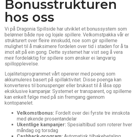
Bonusstrukturen
hos oss
Vi på Dragonia Spillside har utviklet et bonussystem som
belønner både nye og lojale spillere. Velkomstpakka vår er
strukturert over fleire innskudd, noe som gir spillerne
mulighet til å maksimere fordelen over tid i staden for å ta
imot alt på ein gong. Dette systemet har vist seg å vera
meir fordelaktig for spillere som ønsker ei langvarig
spillopplevelse.
Lojalitetsprogrammet vårt opererer med poeng som
akkumuleres basert på spillaktivitet. Disse poenga kan
konverteres til bonuspenger eller brukast til å låsa opp
eksklusive kampanjar. Systemet er transparent, og spillerne
kan enkelt følge med på sin fremgang gjennom
kontopanelet.
Velkomstbonus:
Fordelt over dei fyrste tre innskota
med økende prosentandelar
Ukentlige kampanjer:
Spesialtilbud som roterer hver
måndag og torsdag
Cashback-program:
Automatisk tilbakebetaling