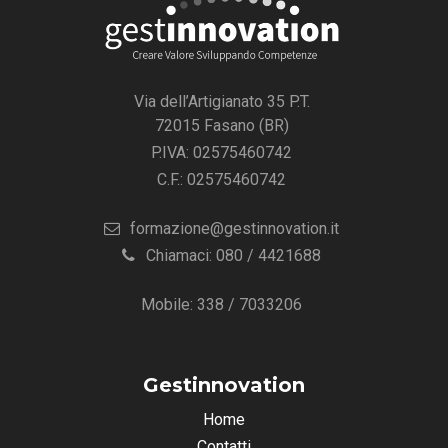
Via dell’Artigianato 35 P.T.
72015 Fasano (BR)
P.IVA: 02575460742
C.F.: 02575460742
formazione@gestinnovation.it
Chiamaci: 080 / 4421688
Mobile: 338 / 7033206
Gestinnovation
Home
Contatti