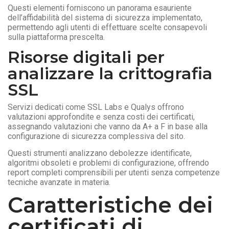
Questi elementi forniscono un panorama esauriente
dell’affidabilità del sistema di sicurezza implementato,
permettendo agli utenti di effettuare scelte consapevoli
sulla piattaforma prescelta.
Risorse digitali per
analizzare la crittografia
SSL
Servizi dedicati come SSL Labs e Qualys offrono
valutazioni approfondite e senza costi dei certificati,
assegnando valutazioni che vanno da A+ a F in base alla
configurazione di sicurezza complessiva del sito.
Questi strumenti analizzano debolezze identificate,
algoritmi obsoleti e problemi di configurazione, offrendo
report completi comprensibili per utenti senza competenze
tecniche avanzate in materia.
Caratteristiche dei
certificati di