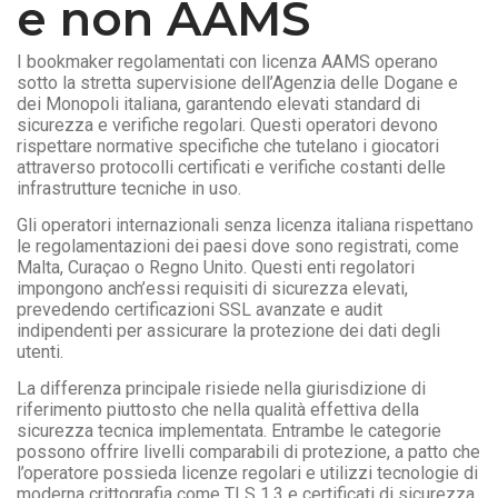
e non AAMS
I bookmaker regolamentati con licenza AAMS operano
sotto la stretta supervisione dell’Agenzia delle Dogane e
dei Monopoli italiana, garantendo elevati standard di
sicurezza e verifiche regolari. Questi operatori devono
rispettare normative specifiche che tutelano i giocatori
attraverso protocolli certificati e verifiche costanti delle
infrastrutture tecniche in uso.
Gli operatori internazionali senza licenza italiana rispettano
le regolamentazioni dei paesi dove sono registrati, come
Malta, Curaçao o Regno Unito. Questi enti regolatori
impongono anch’essi requisiti di sicurezza elevati,
prevedendo certificazioni SSL avanzate e audit
indipendenti per assicurare la protezione dei dati degli
utenti.
La differenza principale risiede nella giurisdizione di
riferimento piuttosto che nella qualità effettiva della
sicurezza tecnica implementata. Entrambe le categorie
possono offrire livelli comparabili di protezione, a patto che
l’operatore possieda licenze regolari e utilizzi tecnologie di
moderna crittografia come TLS 1.3 e certificati di sicurezza