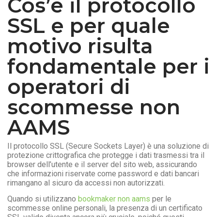
Cos’è il protocollo
SSL e per quale
motivo risulta
fondamentale per i
operatori di
scommesse non
AAMS
Il protocollo SSL (Secure Sockets Layer) è una soluzione di
protezione crittografica che protegge i dati trasmessi tra il
browser dell’utente e il server del sito web, assicurando
che informazioni riservate come password e dati bancari
rimangano al sicuro da accessi non autorizzati.
Quando si utilizzano
bookmaker non aams
per le
scommesse online personali, la presenza di un certificato