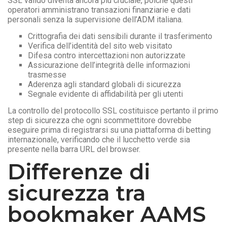
SSL valido diventa ancora più cruciale, poiché questi
operatori amministrano transazioni finanziarie e dati
personali senza la supervisione dell’ADM italiana.
Crittografia dei dati sensibili durante il trasferimento
Verifica dell’identità del sito web visitato
Difesa contro intercettazioni non autorizzate
Assicurazione dell’integrità delle informazioni
trasmesse
Aderenza agli standard globali di sicurezza
Segnale evidente di affidabilità per gli utenti
La controllo del protocollo SSL costituisce pertanto il primo
step di sicurezza che ogni scommettitore dovrebbe
eseguire prima di registrarsi su una piattaforma di betting
internazionale, verificando che il lucchetto verde sia
presente nella barra URL del browser.
Differenze di
sicurezza tra
bookmaker AAMS