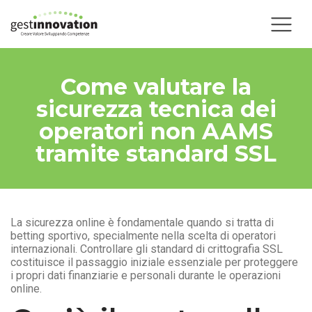
Come valutare la
sicurezza tecnica dei
operatori non AAMS
tramite standard SSL
La sicurezza online è fondamentale quando si tratta di
betting sportivo, specialmente nella scelta di operatori
internazionali. Controllare gli standard di crittografia SSL
costituisce il passaggio iniziale essenziale per proteggere
i propri dati finanziarie e personali durante le operazioni
online.