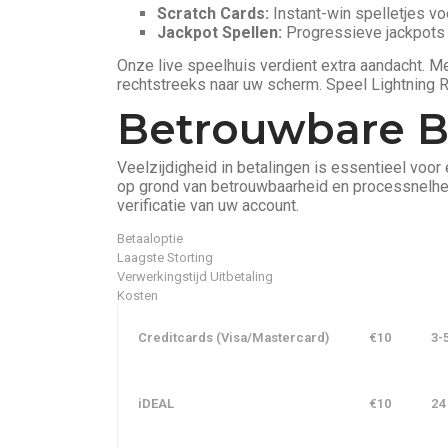
Scratch Cards:
Instant-win spelletjes vo
Jackpot Spellen:
Progressieve jackpots
Onze live speelhuis verdient extra aandacht. M
rechtstreeks naar uw scherm. Speel Lightning R
Betrouwbare B
Veelzijdigheid in betalingen is essentieel voo
op grond van betrouwbaarheid en processnelhei
verificatie van uw account.
Betaaloptie
Laagste Storting
Verwerkingstijd Uitbetaling
Kosten
Creditcards (Visa/Mastercard)
€10
3-
iDEAL
€10
24