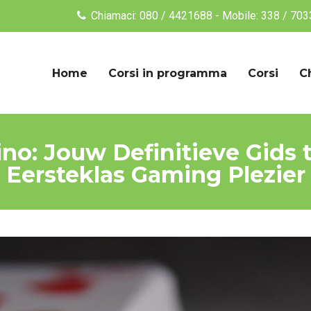
Chiamaci: 080 / 4421688 - Mobile: 338 / 70
Home
Corsi in programma
Corsi
C
no: Jouw Definitieve Gids
Eersteklas Gaming Plezier