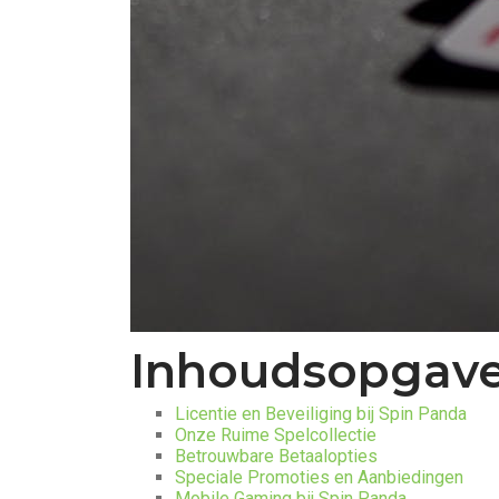
Inhoudsopgav
Licentie en Beveiliging bij Spin Panda
Onze Ruime Spelcollectie
Betrouwbare Betaalopties
Speciale Promoties en Aanbiedingen
Mobile Gaming bij Spin Panda