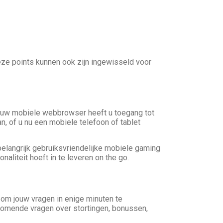
 Deze points kunnen ook zijn ingewisseld voor
ia uw mobiele webbrowser heeft u toegang tot
, of u nu een mobiele telefoon of tablet
belangrijk gebruiksvriendelijke mobiele gaming
aliteit hoeft in te leveren on the go.
 om jouw vragen in enige minuten te
komende vragen over stortingen, bonussen,