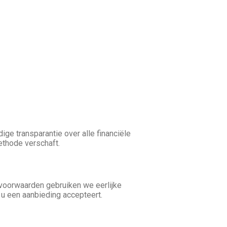
ige transparantie over alle financiële
ethode verschaft.
 voorwaarden gebruiken we eerlijke
 u een aanbieding accepteert.