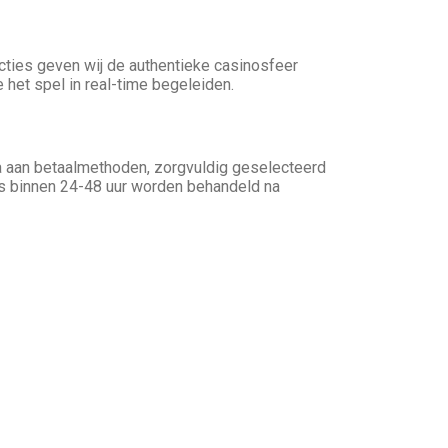
cties geven wij de authentieke casinosfeer
 het spel in real-time begeleiden.
la aan betaalmethoden, zorgvuldig geselecteerd
es binnen 24-48 uur worden behandeld na