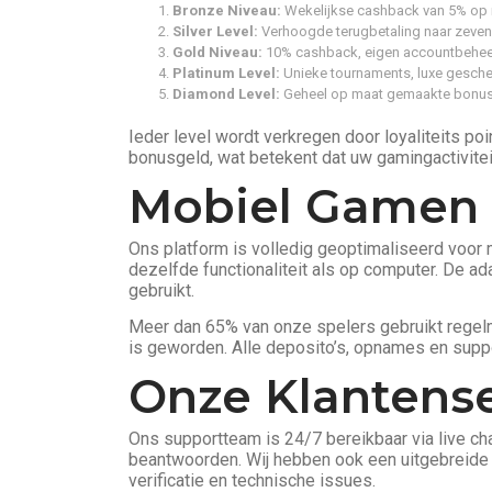
Bronze Niveau:
Wekelijkse cashback van 5% op n
Silver Level:
Verhoogde terugbetaling naar zeven
Gold Niveau:
10% cashback, eigen accountbehee
Platinum Level:
Unieke tournaments, luxe gesche
Diamond Level:
Geheel op maat gemaakte bonusse
Ieder level wordt verkregen door loyaliteits po
bonusgeld, wat betekent dat uw gamingactiviteit
Mobiel Gamen 
Ons platform is volledig geoptimaliseerd voor 
dezelfde functionaliteit als op computer. De a
gebruikt.
Meer dan 65% van onze spelers gebruikt regelma
is geworden. Alle deposito’s, opnames en support
Onze Klantense
Ons supportteam is 24/7 bereikbaar via live ch
beantwoorden. Wij hebben ook een uitgebreide
verificatie en technische issues.