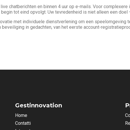
live chatberichten en binnen 4 uur op e-mails. Voor complexere
gin tot eind opvolgt. Uw tevredenheid is niet alleen een doel 
nnovatie met individuele dienstverlening om een speelomgeving 
 beveiliging in gedachten, van het eerste account-registratiepr
Gestinnovation
P
Home
Co
Contatti
Re