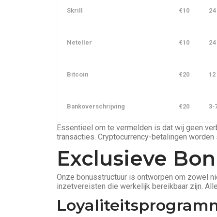
Skrill
€10
24
Neteller
€10
24
Bitcoin
€20
12
Bankoverschrijving
€20
3-
Essentieel om te vermelden is dat wij geen verb
transacties. Cryptocurrency-betalingen worden 
Exclusieve Bon
Onze bonusstructuur is ontworpen om zowel nieu
inzetvereisten die werkelijk bereikbaar zijn. 
Loyaliteitsprogram