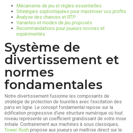
Mécanisme de jeu et règles essentielles
Stratégies sophistiquées pour maximiser vos profits
Analyse des chances et RTP
Variantes et modes de jeu proposés
Recommandations pour joueurs novices et
expérimentés
Système de
divertissement et
normes
fondamentales
Notre divertissement fusionne les composants de
stratégie de protection de tourelles avec l’excitation des
paris en ligne. Le concept fondamental repose sur la
édification progressive d’une structure numérique où tout
niveau représente un coefficient grandissant de votre mise
initiale. Contrairement aux machines à sous classiques,
Tower Rush
propose aux joueurs un maîtrise direct sur le