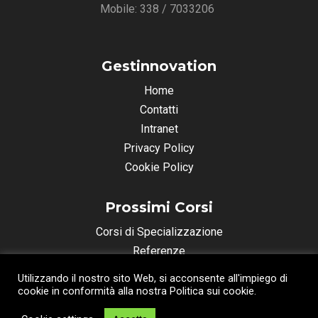
Mobile: 338 / 7033206
Gestinnovation
Home
Contatti
Intranet
Privacy Policy
Cookie Policy
Prossimi Corsi
Corsi di Specializzazione
Referenze
Utilizzando il nostro sito Web, si acconsente all'impiego di
cookie in conformità alla nostra Politica sui cookie.
©
2026
Tutti i diritti riservati. Made in
Farweb
.
Privacy e Cookies