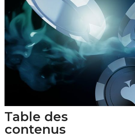
Table des
contenus