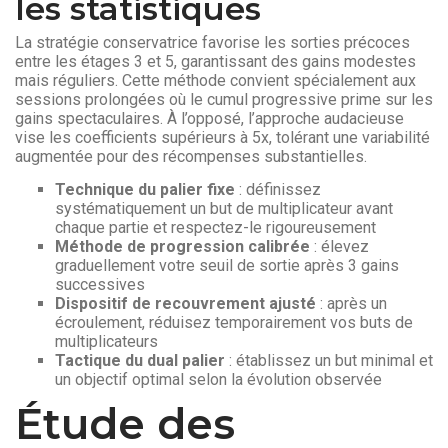
les statistiques
La stratégie conservatrice favorise les sorties précoces
entre les étages 3 et 5, garantissant des gains modestes
mais réguliers. Cette méthode convient spécialement aux
sessions prolongées où le cumul progressive prime sur les
gains spectaculaires. À l’opposé, l’approche audacieuse
vise les coefficients supérieurs à 5x, tolérant une variabilité
augmentée pour des récompenses substantielles.
Technique du palier fixe
: définissez
systématiquement un but de multiplicateur avant
chaque partie et respectez-le rigoureusement
Méthode de progression calibrée
: élevez
graduellement votre seuil de sortie après 3 gains
successives
Dispositif de recouvrement ajusté
: après un
écroulement, réduisez temporairement vos buts de
multiplicateurs
Tactique du dual palier
: établissez un but minimal et
un objectif optimal selon la évolution observée
Étude des