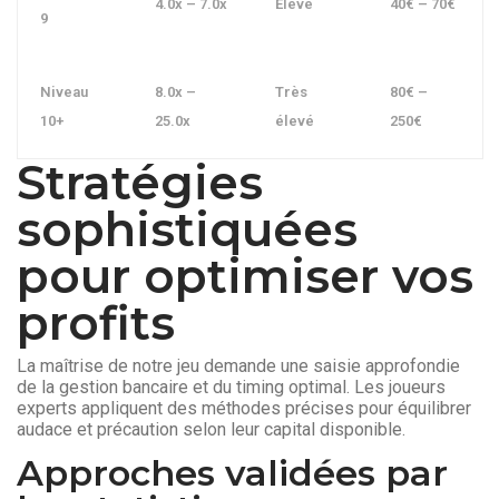
4.0x – 7.0x
Élevé
40€ – 70€
9
Niveau
8.0x –
Très
80€ –
10+
25.0x
élevé
250€
Stratégies
sophistiquées
pour optimiser vos
profits
La maîtrise de notre jeu demande une saisie approfondie
de la gestion bancaire et du timing optimal. Les joueurs
experts appliquent des méthodes précises pour équilibrer
audace et précaution selon leur capital disponible.
Approches validées par