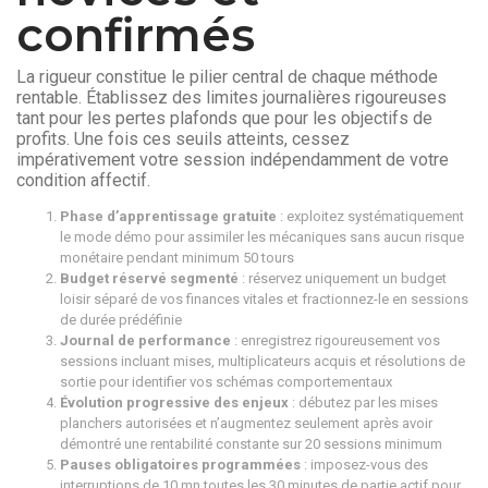
confirmés
La rigueur constitue le pilier central de chaque méthode
rentable. Établissez des limites journalières rigoureuses
tant pour les pertes plafonds que pour les objectifs de
profits. Une fois ces seuils atteints, cessez
impérativement votre session indépendamment de votre
condition affectif.
Phase d’apprentissage gratuite
: exploitez systématiquement
le mode démo pour assimiler les mécaniques sans aucun risque
monétaire pendant minimum 50 tours
Budget réservé segmenté
: réservez uniquement un budget
loisir séparé de vos finances vitales et fractionnez-le en sessions
de durée prédéfinie
Journal de performance
: enregistrez rigoureusement vos
sessions incluant mises, multiplicateurs acquis et résolutions de
sortie pour identifier vos schémas comportementaux
Évolution progressive des enjeux
: débutez par les mises
planchers autorisées et n’augmentez seulement après avoir
démontré une rentabilité constante sur 20 sessions minimum
Pauses obligatoires programmées
: imposez-vous des
interruptions de 10 mn toutes les 30 minutes de partie actif pour