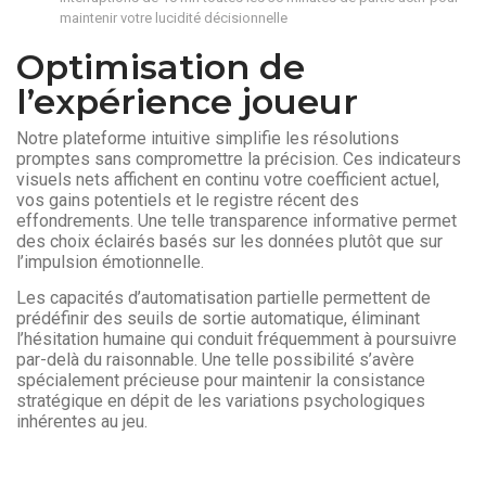
maintenir votre lucidité décisionnelle
Optimisation de
l’expérience joueur
Notre plateforme intuitive simplifie les résolutions
promptes sans compromettre la précision. Ces indicateurs
visuels nets affichent en continu votre coefficient actuel,
vos gains potentiels et le registre récent des
effondrements. Une telle transparence informative permet
des choix éclairés basés sur les données plutôt que sur
l’impulsion émotionnelle.
Les capacités d’automatisation partielle permettent de
prédéfinir des seuils de sortie automatique, éliminant
l’hésitation humaine qui conduit fréquemment à poursuivre
par-delà du raisonnable. Une telle possibilité s’avère
spécialement précieuse pour maintenir la consistance
stratégique en dépit de les variations psychologiques
inhérentes au jeu.