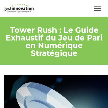
Tower Rush : Le Guide
Exhaustif du Jeu de Pari
en Numérique
Stratégique