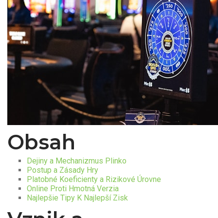
Obsah
Dejiny a Mechanizmus Plinko
Postup a Zásady Hry
Platobné Koeficienty a Rizikové Úrovne
Online Proti Hmotná Verzia
Najlepšie Tipy K Najlepší Zisk