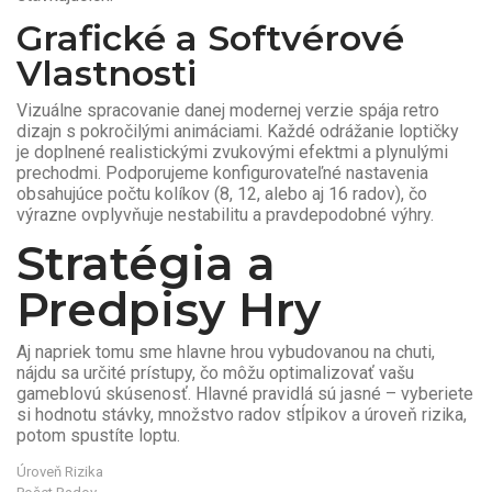
Grafické a Softvérové
Vlastnosti
Vizuálne spracovanie danej modernej verzie spája retro
dizajn s pokročilými animáciami. Každé odrážanie loptičky
je doplnené realistickými zvukovými efektmi a plynulými
prechodmi. Podporujeme konfigurovateľné nastavenia
obsahujúce počtu kolíkov (8, 12, alebo aj 16 radov), čo
výrazne ovplyvňuje nestabilitu a pravdepodobné výhry.
Stratégia a
Predpisy Hry
Aj napriek tomu sme hlavne hrou vybudovanou na chuti,
nájdu sa určité prístupy, čo môžu optimalizovať vašu
gameblovú skúsenosť. Hlavné pravidlá sú jasné – vyberiete
si hodnotu stávky, množstvo radov stĺpikov a úroveň rizika,
potom spustíte loptu.
Úroveň Rizika