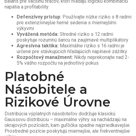
balans pre väčšinu hráčov, ktorí hľadajú logickú kombináciu
napätia a profitability.
Defenzívny prístup:
Používajte nízke riziko s 8 radmi
pre extenzívnejšie herné sedenia s miernejšími
výkyvmi
Vyvážená metóda:
Stredné riziko s 12 radmi
poskytuje rozumnú šancu na zaujímavé multiplikátory
Agresívna taktika:
Maximálne riziko s 16 radmi je
určené pre stávkujúcich hľadajúcich napínavé zážitky
Rozpočtový manažment:
Nikdy neprekonajte nad 2-
5% vášho rozpočtu na jednotlivý pokus
Platobné
Násobitele a
Rizikové Úrovne
Distribúcia výplatných násobiteľov dodržuje klasickú
Gaussovu distribúciu – maximálne výhry sa nachádzajú na
okrajových pozíciách, kam guľôčka spadne najzriedkavejšie.
Prostredné pozície poskytujú miernejšie, ale frekventnejšie