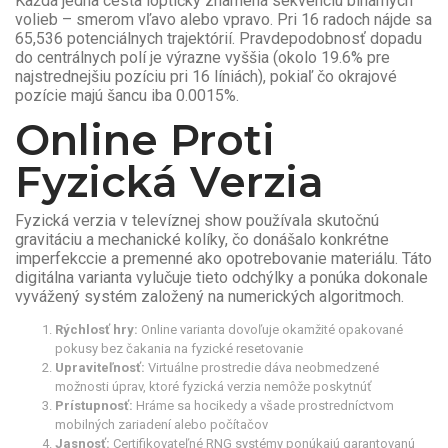
Každá jedna cesta loptičky znamená sekvenciu binárnych
volieb – smerom vľavo alebo vpravo. Pri 16 radoch nájde sa
65,536 potenciálnych trajektórií. Pravdepodobnosť dopadu
do centrálnych polí je výrazne vyššia (okolo 19.6% pre
najstrednejšiu pozíciu pri 16 líniách), pokiaľ čo okrajové
pozície majú šancu iba 0.0015%.
Online Proti
Fyzická Verzia
Fyzická verzia v televíznej show používala skutočnú
gravitáciu a mechanické kolíky, čo donášalo konkrétne
imperfekccie a premenné ako opotrebovanie materiálu. Táto
digitálna varianta vylučuje tieto odchýlky a ponúka dokonale
vyvážený systém založený na numerických algoritmoch.
Rýchlosť hry:
Online varianta dovoľuje okamžité opakované
pokusy bez čakania na fyzické resetovanie
Upraviteľnosť:
Virtuálne prostredie dáva neobmedzené
možnosti úprav, ktoré fyzická verzia nemôže poskytnúť
Prístupnosť:
Hráme sa hocikedy a všade prostredníctvom
mobilných zariadení alebo počítačov
Jasnosť:
Certifikovateľné RNG systémy ponúkajú garantovanú