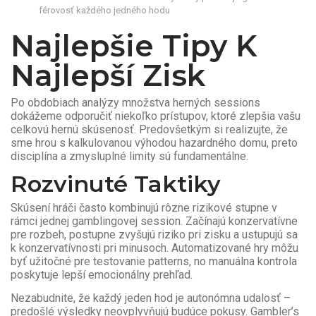
férovosť každého jedného hodu
Najlepšie Tipy K
Najlepší Zisk
Po obdobiach analýzy množstva herných sessions
dokážeme odporučiť niekoľko prístupov, ktoré zlepšia vašu
celkovú hernú skúsenosť. Predovšetkým si realizujte, že
sme hrou s kalkulovanou výhodou hazardného domu, preto
disciplína a zmysluplné limity sú fundamentálne.
Rozvinuté Taktiky
Skúsení hráči často kombinujú rôzne rizikové stupne v
rámci jednej gamblingovej session. Začínajú konzervatívne
pre rozbeh, postupne zvyšujú riziko pri zisku a ustupujú sa
k konzervatívnosti pri minusoch. Automatizované hry môžu
byť užitočné pre testovanie patterns, no manuálna kontrola
poskytuje lepší emocionálny prehľad.
Nezabudnite, že každý jeden hod je autonómna udalosť –
predošlé výsledky neovplyvňujú budúce pokusy. Gambler’s