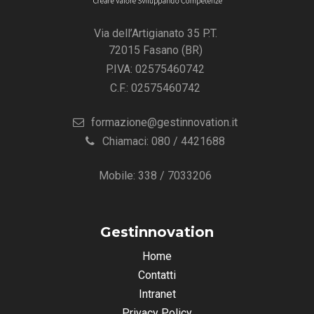
Via dell’Artigianato 35 P.T.
72015 Fasano (BR)
P.IVA: 02575460742
C.F.: 02575460742
formazione@gestinnovation.it
Chiamaci: 080 / 4421688
Mobile: 338 / 7033206
Gestinnovation
Home
Contatti
Intranet
Privacy Policy