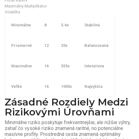
Počet Radov
Maximálny Multiplikátor
Volatilita
Minimálne
8
5.6x
Stabilná
Priemerné
12
33x
Balansovaná
Maximálne
16
555x
Intenzívna
Veľké
16
1000x
Najvyššia
Zásadné Rozdiely Medzi
Rizikovými Úrovňami
Minimálne riziko poskytuje frekventnejšie, ale nižšie výhry,
zatiaľ čo vysoké riziko znamená raritné, no potenciálne
masívne profity. Prostredná cesta znamená optimálny