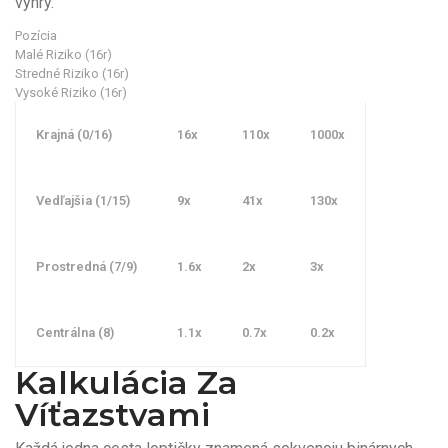
výhry.
Pozícia
Malé Riziko (16r)
Stredné Riziko (16r)
Vysoké Riziko (16r)
Krajná (0/16)
16x
110x
1000x
Vedľajšia (1/15)
9x
41x
130x
Prostredná (7/9)
1.6x
2x
3x
Centrálna (8)
1.1x
0.7x
0.2x
Kalkulácia Za
Víťazstvami