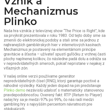
Vznik a
Mechanizmus
Plinko
Naša hra vznikla z televíznej show “The Price is Right”, kde
sa prvýkrát prezentovala v roku 1983. Od tejto doby sme sa
zmenili do elektronickej podoby a stali sme sa jednou z
najhranejších gamblérskych hier v internetových kasínach.
Mechanizmus je postavený na elementárnom princípe
gravitácie a šťastia – užívateľ spustí guľôčku z vrchnej časti
plochy naplnenej kolíkov, čo následne padá dolu a odráža sa
v nepredvídateľných smeroch, pokiaľ nepristane v nejakej z
víťazných zón.
V našej online verzii používame generátor
nepredvídateľných čísel (RNG), ktorý garantuje poctivé a
náhodné výsledky. Každý jeden dopad na pin predstavuje
Plinko demo
nezávislú udalosť s matematicky stanovenou
pravdepodobnosťou. Overený fakt: RTP (Return to Player)
našej hry sa je medzi 97% po 99%, čo nás radí medzi
gambling hry s najvyšším percentom návratnosti pre
stávkujúcich.