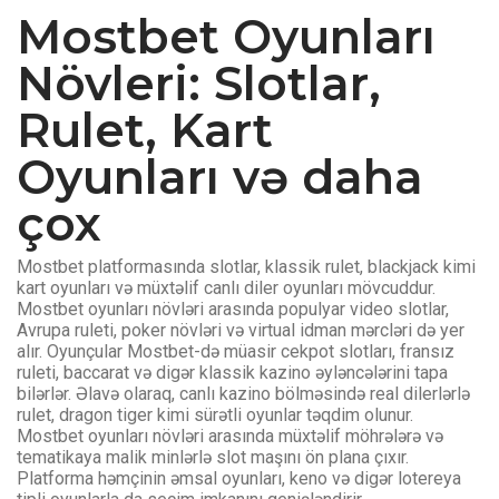
Mostbet Oyunları
Növleri: Slotlar,
Rulet, Kart
Oyunları və daha
çox
Mostbet platformasında slotlar, klassik rulet, blackjack kimi
kart oyunları və müxtəlif canlı diler oyunları mövcuddur.
Mostbet oyunları növləri arasında populyar video slotlar,
Avrupa ruleti, poker növləri və virtual idman mərcləri də yer
alır. Oyunçular Mostbet-də müasir cekpot slotları, fransız
ruleti, baccarat və digər klassik kazino əyləncələrini tapa
bilərlər. Əlavə olaraq, canlı kazino bölməsində real dilerlərlə
rulet, dragon tiger kimi sürətli oyunlar təqdim olunur.
Mostbet oyunları növləri arasında müxtəlif möhrələrə və
tematikaya malik minlərlə slot maşını ön plana çıxır.
Platforma həmçinin əmsal oyunları, keno və digər lotereya