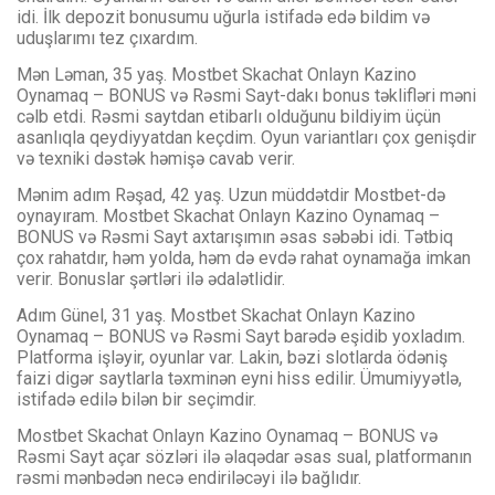
idi. İlk depozit bonusumu uğurla istifadə edə bildim və
uduşlarımı tez çıxardım.
Mən Ləman, 35 yaş. Mostbet Skachat Onlayn Kazino
Oynamaq – BONUS və Rəsmi Sayt-dakı bonus təklifləri məni
cəlb etdi. Rəsmi saytdan etibarlı olduğunu bildiyim üçün
asanlıqla qeydiyyatdan keçdim. Oyun variantları çox genişdir
və texniki dəstək həmişə cavab verir.
Mənim adım Rəşad, 42 yaş. Uzun müddətdir Mostbet-də
oynayıram. Mostbet Skachat Onlayn Kazino Oynamaq –
BONUS və Rəsmi Sayt axtarışımın əsas səbəbi idi. Tətbiq
çox rahatdır, həm yolda, həm də evdə rahat oynamağa imkan
verir. Bonuslar şərtləri ilə ədalətlidir.
Adım Günel, 31 yaş. Mostbet Skachat Onlayn Kazino
Oynamaq – BONUS və Rəsmi Sayt barədə eşidib yoxladım.
Platforma işləyir, oyunlar var. Lakin, bəzi slotlarda ödəniş
faizi digər saytlarla təxminən eyni hiss edilir. Ümumiyyətlə,
istifadə edilə bilən bir seçimdir.
Mostbet Skachat Onlayn Kazino Oynamaq – BONUS və
Rəsmi Sayt açar sözləri ilə əlaqədar əsas sual, platformanın
rəsmi mənbədən necə endiriləcəyi ilə bağlıdır.