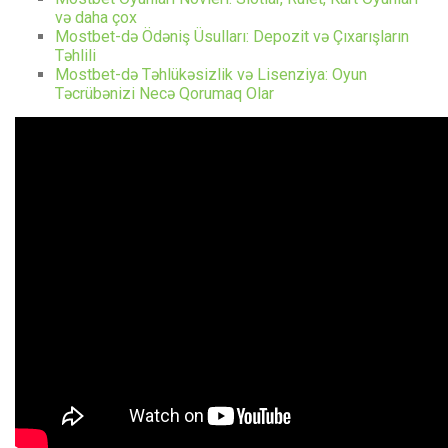
və daha çox
Mostbet-də Ödəniş Üsulları: Depozit və Çıxarışların
Təhlili
Mostbet-də Təhlükəsizlik və Lisenziya: Oyun
Təcrübənizi Necə Qorumaq Olar