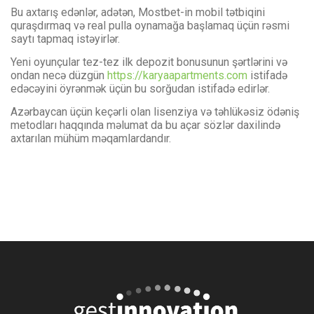
Bu axtarış edənlər, adətən, Mostbet-in mobil tətbiqini
quraşdırmaq və real pulla oynamağa başlamaq üçün rəsmi
saytı tapmaq istəyirlər.
Yeni oyunçular tez-tez ilk depozit bonusunun şərtlərini və
ondan necə düzgün
https://karyaapartments.com
istifadə
edəcəyini öyrənmək üçün bu sorğudan istifadə edirlər.
Azərbaycan üçün keçərli olan lisenziya və təhlükəsiz ödəniş
metodları haqqında məlumat da bu açar sözlər daxilində
axtarılan mühüm məqamlardandır.