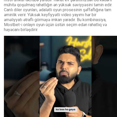
mühitə qoşulmaq rahatlığın ən yüksək səviyyəsini təmin edir.
Canlı diler oyunları, ədalətli oyun prosesinin şəffaflığına tam
əminlik verir. Yüksək keyfiyyətli video yayımı hər bir
əməliyyatı ətraflı görməyə imkan yaradır. Bu kombinasiya,
Mostbet-i onlayn oyun üçün üstün seçim edən rahatlıq və
həyəcanı birləşdirir.