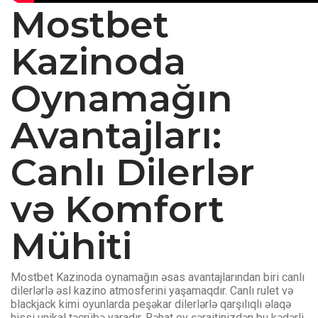
Mostbet
Kazinoda
Oynamağın
Avantajları:
Canlı Dilerlər
və Komfort
Mühiti
Mostbet Kazinoda oynamağın əsas avantajlarından biri canlı
dilerlərlə əsl kazino atmosferini yaşamaqdır. Canlı rulet və
blackjack kimi oyunlarda peşəkar dilerlərlə qarşılıqlı əlaqə
hissi unikal təcrübə yaradır. Rəhat ev şəraitinizdən bu kədərli