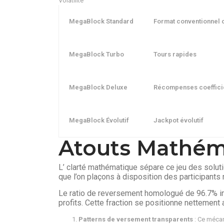
Volatilité
MegaBlock Standard
Format conventionnel c
MegaBlock Turbo
Tours rapides
MegaBlock Deluxe
Récompenses coeffici
MegaBlock Évolutif
Jackpot évolutif
Atouts Mathéma
L’ clarté mathématique sépare ce jeu des solu
que l’on plaçons à disposition des participants 
Le ratio de reversement homologué de 96.7% im
profits. Cette fraction se positionne nettement 
Patterns de versement transparents
: Ce mécan