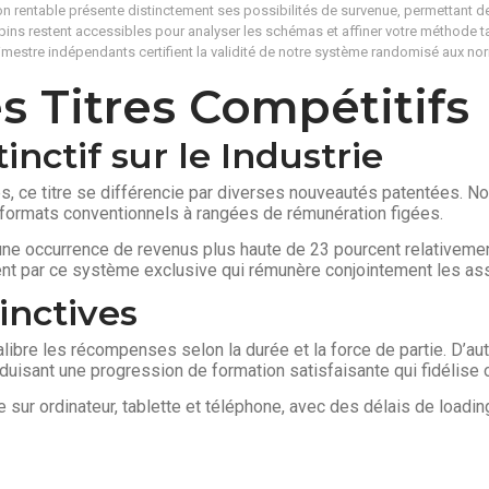
 rentable présente distinctement ses possibilités de survenue, permettant de
pins restent accessibles pour analyser les schémas et affiner votre méthode t
rimestre indépendants certifient la validité de notre système randomisé aux 
s Titres Compétitifs
nctif sur le Industrie
les, ce titre se différencie par diverses nouveautés patentées.
formats conventionnels à rangées de rémunération figées.
ne occurrence de revenus plus haute de 23 pourcent relativemen
vient par ce système exclusive qui rémunère conjointement les ass
inctives
re les récompenses selon la durée et la force de partie. D’auta
oduisant une progression de formation satisfaisante qui fidélise
te sur ordinateur, tablette et téléphone, avec des délais de load