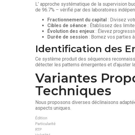
L’ approche systématique de la supervision budg
de 96.7% – vérifié par des laboratoires indép
Fractionnement du capital
: Divisez vot
Cibles de séance
: Établissez des limit
Évolution des enjeux
: Élevez progressi
Durée de session
: Bornez vos parties à
Identification des
Ce système produit des séquences reconnaissabl
détecter les patterns émergentes et d’ajuster l
Variantes Prop
Techniques
Nous proposons diverses déclinaisons adaptées 
aspects uniques.
Édition
Particularité
RTP