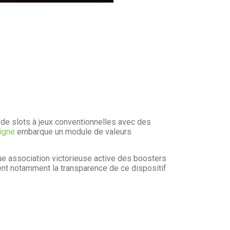
de slots à jeux conventionnelles avec des
igne
embarque un module de valeurs
ue association victorieuse active des boosters
ient notamment la transparence de ce dispositif