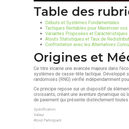
Table des rubr
Débuts et Systèmes Fondamentales
Tactiques Rentables pour Maximiser vos
Variantes Proposées et Caractéristique
Atouts Statistiques et Taux de Redistribu
Confrontation avec les Alternatives Concu
Origines et Mé
Ce titre incarne une avancée majeure dans l’é
systèmes de casse-tête tactique. Développé se
randomisés (RNG) vérifié indépendamment pour ce
Ce principe repose sur un dispositif de élémen
croissants, créant une aventure dynamique où la
de paiement qui présente distinctement toutes l
Spécification
Valeur
Atout Participant