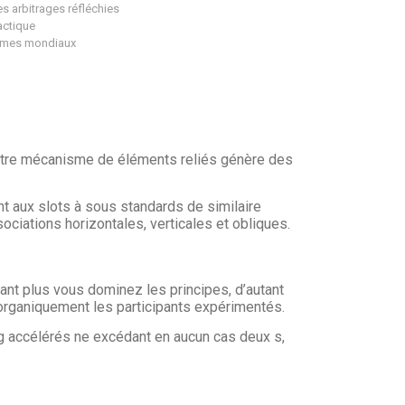
s arbitrages réfléchies
actique
normes mondiaux
 Notre mécanisme de éléments reliés génère des
t aux slots à sous standards de similaire
ociations horizontales, verticales et obliques.
nt plus vous dominez les principes, d’autant
 organiquement les participants expérimentés.
ing accélérés ne excédant en aucun cas deux s,