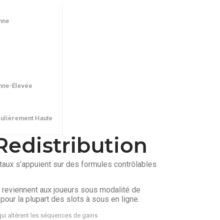
nne
ne-Élevée
culièrement Haute
Redistribution
taux s’appuient sur des formules contrôlables
 reviennent aux joueurs sous modalité de
pour la plupart des slots à sous en ligne.
ui altèrent les séquences de gains