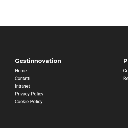
Gestinnovation
P
Home
Co
Contatti
Re
Intranet
Privacy Policy
Cookie Policy