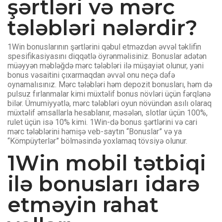
şərtləri və mərc
tələbləri nələrdir?
1Win bonuslarının şərtlərini qəbul etməzdən əvvəl təklifin
spesifikasiyasını diqqətlə öyrənməlisiniz. Bonuslar adətən
müəyyən məbləğdə mərc tələbləri ilə müşayiət olunur, yəni
bonus vəsaitini çıxarmaqdan əvvəl onu neçə dəfə
oynamalısınız. Mərc tələbləri həm depozit bonusları, həm də
pulsuz fırlanmalar kimi müxtəlif bonus növləri üçün fərqlənə
bilər. Ümumiyyətlə, mərc tələbləri oyun növündən asılı olaraq
müxtəlif əmsallarla hesablanır, məsələn, slotlar üçün 100%,
rulet üçün isə 10% kimi. 1Win-də bonus şərtlərini və cari
mərc tələblərini həmişə veb-saytın “Bonuslar” və ya
“Kömpüyterlər” bölməsində yoxlamaq tövsiyə olunur.
1Win mobil tətbiqi
ilə bonusları idarə
etməyin rahat