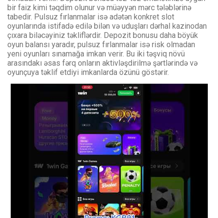
bir faiz kimi təqdim olunur və müəyyən mərc tələblərinə
tabedir. Pulsuz fırlanmalar isə adətən konkret slot
oyunlarında istifadə edilə bilən və uduşları dərhal kazinodan
çıxara biləcəyiniz təkliflərdir. Depozit bonusu daha böyük
oyun balansı yaradır, pulsuz fırlanmalar isə risk olmadan
yeni oyunları sınamağa imkan verir. Bu iki təşviq növü
arasındakı əsas fərq onların aktivləşdirilmə şərtlərində və
oyunçuya təklif etdiyi imkanlarda özünü göstərir.