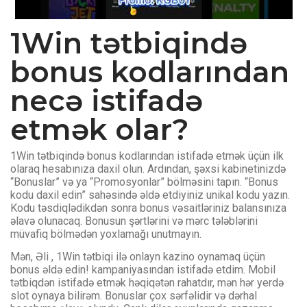
1Win tətbiqində
bonus kodlarından
necə istifadə
etmək olar?
1Win tətbiqində bonus kodlarından istifadə etmək üçün ilk
olaraq hesabınıza daxil olun. Ardından, şəxsi kabinetinizdə
“Bonuslar” və ya “Promosyonlar” bölməsini tapın. “Bonus
kodu daxil edin” sahəsində əldə etdiyiniz unikal kodu yazın.
Kodu təsdiqlədikdən sonra bonus vəsaitləriniz balansınıza
əlavə olunacaq. Bonusun şərtlərini və mərc tələblərini
müvafiq bölmədən yoxlamağı unutmayın.
Mən, Əli , 1Win tətbiqi ilə onlayn kazino oynamaq üçün
bonus əldə edin! kampaniyasından istifadə etdim. Mobil
tətbiqdən istifadə etmək həqiqətən rahatdır, mən hər yerdə
slot oynaya bilirəm. Bonuslar çox sərfəlidir və dərhal