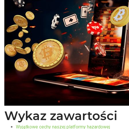
Wykaz zawartości
Wyjątkowe cechy naszej platformy hazardowej