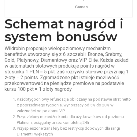
Games
Schemat nagród i
system bonusów
Wildrobin proponuje wielopoziomowy mechanizm
benefitów, utworzony się z 6 szczebli: Bronze, Srebrny,
Gold, Platynowy, Diamentowy oraz VIP Elite. Każda zakład
w automatach slotowych produkuje points nagród w
stosunku 1 PLN = 5 pkt, zaś rozrywki stołowe przyznają 1
złoty = 2 points. Zgromadzone pkt istnieje możliwość
przekonwertować na pieniądze premiowe na podstawie
kursu 100 pkt = 1 złoty nagrody.
Każdotygodniowy refundacja obliczany na podstawie strat netto
z poprzedniego tygodnia, wynoszący od 5% do 20% w
zależności od poziomu VIP
Przydzielony menedżer konta dla użytkowników od poziomu
Platinum, osiągalny przez kompletną 24h
Przyspieszone transfery bez restrykcji dobowych dla rangi
Diament i większych