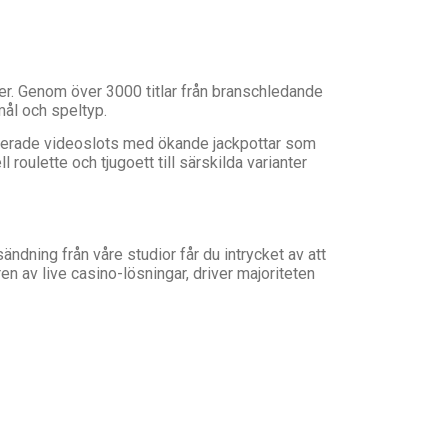
er. Genom över 3000 titlar från branschledande
ål och speltyp.
ancerade videoslots med ökande jackpottar som
 roulette och tjugoett till särskilda varianter
ändning från våre studior får du intrycket av att
en av live casino-lösningar, driver majoriteten