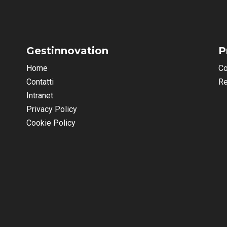
Gestinnovation
P
Home
Co
Contatti
Re
Intranet
Privacy Policy
Cookie Policy