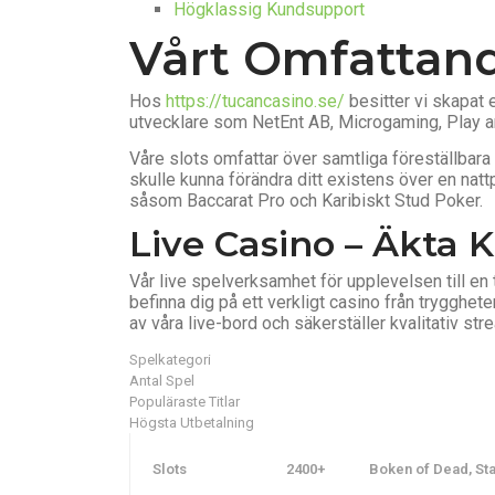
Högklassig Kundsupport
Vårt Omfattan
Hos
https://tucancasino.se/
besitter vi skapat 
utvecklare som NetEnt AB, Microgaming, Play a
Våre slots omfattar över samtliga föreställbar
skulle kunna förändra ditt existens över en nattp
såsom Baccarat Pro och Karibiskt Stud Poker.
Live Casino – Äkta 
Vår live spelverksamhet för upplevelsen till en t
befinna dig på ett verkligt casino från trygghet
av våra live-bord och säkerställer kvalitativ str
Spelkategori
Antal Spel
Populäraste Titlar
Högsta Utbetalning
Slots
2400+
Boken of Dead, St