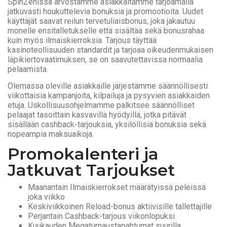
SpinZenissä arvostamme asiakkaitamme tarjoamalla
jatkuvasti houkuttelevia bonuksia ja promootioita. Uudet
käyttäjät saavat reilun tervetuliaisbonus, joka jakautuu
monelle ensitalletukselle että sisältää sekä bonusrahaa
kuin myös ilmaiskierroksia. Tarjous täyttää
kasinoteollisuuden standardit ja tarjoaa oikeudenmukaisen
läpikiertovaatimuksen, se on saavutettavissa normaalia
pelaamista.
Olemassa oleville asiakkaille järjestämme säännöllisesti
viikottaisia kampanjoita, kilpailuja ja pysyvien asiakkaiden
etuja. Uskollisuusohjelmamme palkitsee säännölliset
pelaajat tasoittain kasvavilla hyödyillä, jotka pitävät
sisällään cashback-tarjouksia, yksilöllisiä bonuksia sekä
nopeampia maksuaikoja.
Promokalenteri ja
Jatkuvat Tarjoukset
Maanantain Ilmaiskierrokset määrätyissä peleissä
joka viikko
Keskiviikkoinen Reload-bonus aktiivisille tallettajille
Perjantain Cashback-tarjous viikonlopuksi
Kuukauden Megaturnaustapahtumat suurilla