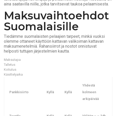
aina saatavilla niille, jotka tarvitsevat taukoa pelaamisesta.
Maksuvaihtoehdot
Suomalaisille
Tiedämme suomalaisten pelaajien tarpeet, minkä vuoksi
olemme ottaneet käyttöön kattavan valikoiman kattavan
maksumenetelmiä. Rahansiirrot ja nostot onnistuvat
helposti tuttujen järjestelmien kautta.
Maksutapa
Talletus
Kotiutus
Käsittelyaika
Yhdestä
Pankkisiirto
Kyllä
Kyllä
kolmeen
arkipäivää
Trustly
Kyllä
Kyllä
Välitön – – 24h