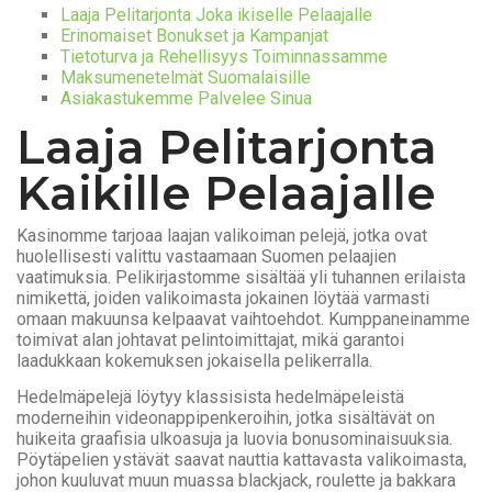
Laaja Pelitarjonta Joka ikiselle Pelaajalle
Erinomaiset Bonukset ja Kampanjat
Tietoturva ja Rehellisyys Toiminnassamme
Maksumenetelmät Suomalaisille
Asiakastukemme Palvelee Sinua
Laaja Pelitarjonta
Kaikille Pelaajalle
Kasinomme tarjoaa laajan valikoiman pelejä, jotka ovat
huolellisesti valittu vastaamaan Suomen pelaajien
vaatimuksia. Pelikirjastomme sisältää yli tuhannen erilaista
nimikettä, joiden valikoimasta jokainen löytää varmasti
omaan makuunsa kelpaavat vaihtoehdot. Kumppaneinamme
toimivat alan johtavat pelintoimittajat, mikä garantoi
laadukkaan kokemuksen jokaisella pelikerralla.
Hedelmäpelejä löytyy klassisista hedelmäpeleistä
moderneihin videonappipenkeroihin, jotka sisältävät on
huikeita graafisia ulkoasuja ja luovia bonusominaisuuksia.
Pöytäpelien ystävät saavat nauttia kattavasta valikoimasta,
johon kuuluvat muun muassa blackjack, roulette ja bakkara