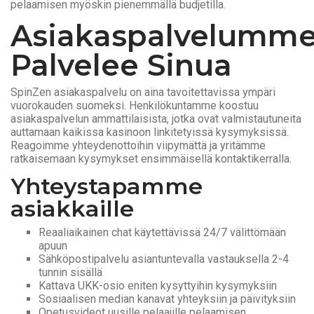
pelaamisen myöskin pienemmällä budjetilla.
Asiakaspalvelumm
Palvelee Sinua
SpinZen asiakaspalvelu on aina tavoitettavissa ympäri
vuorokauden suomeksi. Henkilökuntamme koostuu
asiakaspalvelun ammattilaisista, jotka ovat valmistautuneita
auttamaan kaikissa kasinoon linkitetyissä kysymyksissä.
Reagoimme yhteydenottoihin viipymättä ja yritämme
ratkaisemaan kysymykset ensimmäisellä kontaktikerralla.
Yhteystapamme
asiakkaille
Reaaliaikainen chat käytettävissä 24/7 välittömään
apuun
Sähköpostipalvelu asiantuntevalla vastauksella 2-4
tunnin sisällä
Kattava UKK-osio eniten kysyttyihin kysymyksiin
Sosiaalisen median kanavat yhteyksiin ja päivityksiin
Opetusvideot uusille pelaajille pelaamisen