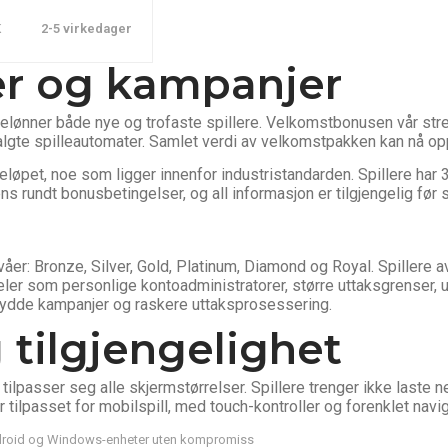
K
2-5 virkedager
r og kampanjer
belønner både nye og trofaste spillere. Velkomstbonusen vår str
lgte spilleautomater. Samlet verdi av velkomstpakken kan nå opp
øpet, noe som ligger innenfor industristandarden. Spillere har 30
ns rundt bonusbetingelser, og all informasjon er tilgjengelig før 
ivåer: Bronze, Silver, Gold, Platinum, Diamond og Royal. Spillere 
eler som personlige kontoadministratorer, større uttaksgrenser, u
sydde kampanjer og raskere uttaksprosessering.
 tilgjengelighet
 tilpasser seg alle skjermstørrelser. Spillere trenger ikke laste
 tilpasset for mobilspill, med touch-kontroller og forenklet navi
Android og Windows-enheter uten kompromiss