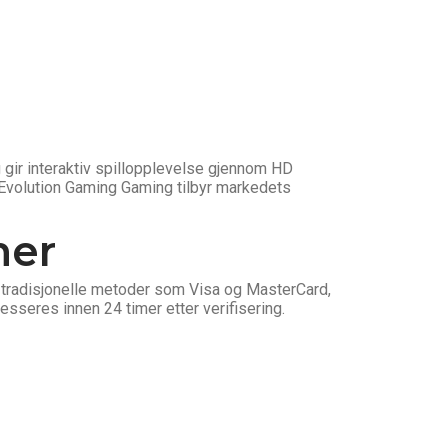
g gir interaktiv spillopplevelse gjennom HD
Evolution Gaming Gaming tilbyr markedets
ner
rer tradisjonelle metoder som Visa og MasterCard,
seres innen 24 timer etter verifisering.