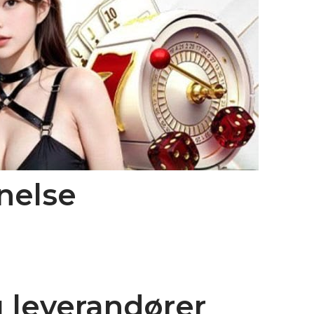
nelse
g leverandører