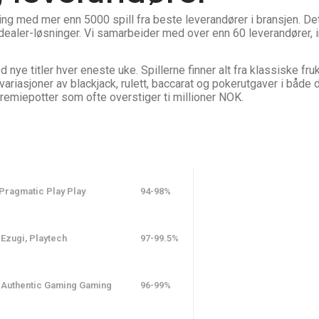
ling med mer enn 5000 spill fra beste leverandører i bransjen. Det
e dealer-løsninger. Vi samarbeider med over enn 60 leverandører,
d nye titler hver eneste uke. Spillerne finner alt fra klassiske f
ariasjoner av blackjack, rulett, baccarat og pokerutgaver i både d
premiepotter som ofte overstiger ti millioner NOK.
 Pragmatic Play Play
94-98%
 Ezugi, Playtech
97-99.5%
, Authentic Gaming Gaming
96-99%