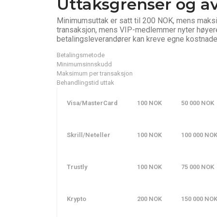
Uttaksgrenser og av
Minimumsuttak er satt til 200 NOK, mens maksim
transaksjon, mens VIP-medlemmer nyter høyere g
betalingsleverandører kan kreve egne kostnade
Betalingsmetode
Minimumsinnskudd
Maksimum per transaksjon
Behandlingstid uttak
Visa/MasterCard
100 NOK
50 000 NOK
Skrill/Neteller
100 NOK
100 000 NO
Trustly
100 NOK
75 000 NOK
Krypto
200 NOK
150 000 NO