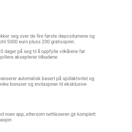
ekker seg over de fire første depositumene og
til 5000 euro pluss 200 gratisspinn.
 dager på seg til å oppfylle vilkårene før
spillere aksepterer tilbudene.
avanserer automatisk basert på spillaktivitet og
nike bonuser og invitasjoner til eksklusive
 ned noen app, ettersom nettleseren gir komplett
gasjon.