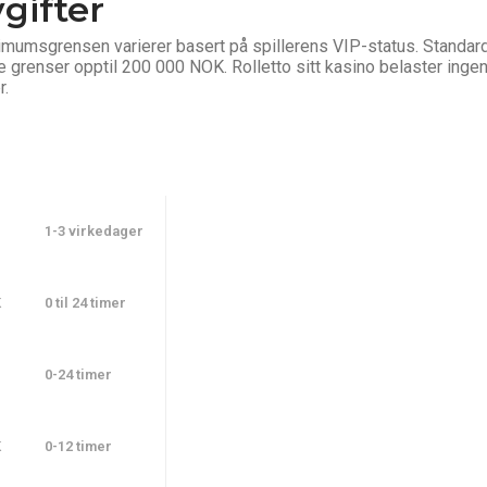
gifter
umsgrensen varierer basert på spillerens VIP-status. Standards
renser opptil 200 000 NOK. Rolletto sitt kasino belaster ingen 
r.
1-3 virkedager
K
0 til 24 timer
0-24 timer
K
0-12 timer