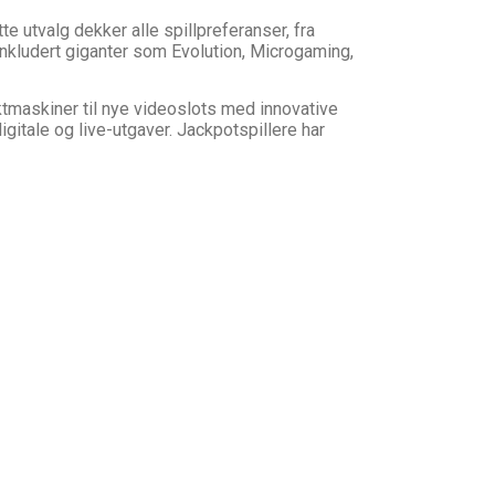
te utvalg dekker alle spillpreferanser, fra
 inkludert giganter som Evolution, Microgaming,
ruktmaskiner til nye videoslots med innovative
igitale og live-utgaver. Jackpotspillere har