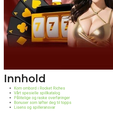
Innhold
Kom ombord i Rocket Riches
Vårt spesielle spillkatalog
Pålitelige og raske overføringer
Bonuser som løfter deg til topps
Lisens og spilleransvar