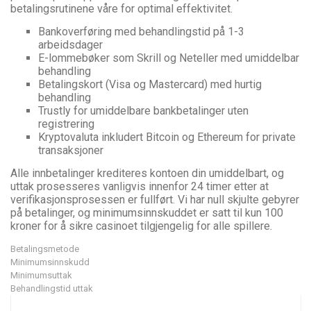
betalingsrutinene våre for optimal effektivitet.
Bankoverføring med behandlingstid på 1-3
arbeidsdager
E-lommebøker som Skrill og Neteller med umiddelbar
behandling
Betalingskort (Visa og Mastercard) med hurtig
behandling
Trustly for umiddelbare bankbetalinger uten
registrering
Kryptovaluta inkludert Bitcoin og Ethereum for private
transaksjoner
Alle innbetalinger krediteres kontoen din umiddelbart, og
uttak prosesseres vanligvis innenfor 24 timer etter at
verifikasjonsprosessen er fullført. Vi har null skjulte gebyrer
på betalinger, og minimumsinnskuddet er satt til kun 100
kroner for å sikre casinoet tilgjengelig for alle spillere.
Betalingsmetode
Minimumsinnskudd
Minimumsuttak
Behandlingstid uttak