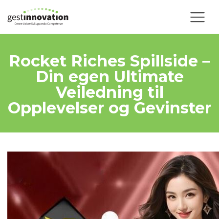
Rocket Riches Spillside –
Din egen Ultimate
Veiledning til
Opplevelser og Gevinster