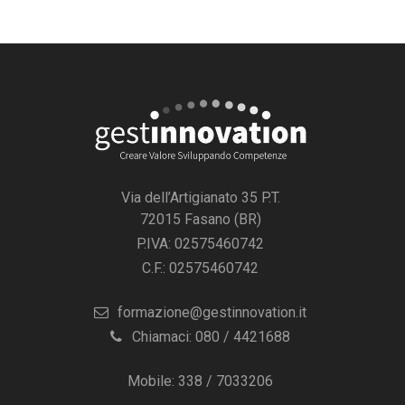
Via dell’Artigianato 35 P.T.
72015 Fasano (BR)
P.IVA: 02575460742
C.F.: 02575460742
formazione@gestinnovation.it
Chiamaci: 080 / 4421688
Mobile: 338 / 7033206