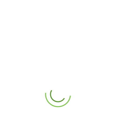
Influenza sulla
Fidelizzazione della
Clientela
La semplicità del procedimento di registrazione si
manifesta in modo vantaggioso sui livelli di retention degli
clienti. Quando un utente sperimenta un percorso di
iscrizione scorrevole e sgombra di impedimenti
amministrativi, genera un’impressione favorevole della
interfaccia che propende a mantenersi nel tempo,
influenzando le decisioni di fruizione prolungato del
prestazione.
Tutela e
Salvaguardia Dati
Personali nel
Meccanismo Che
Non Richiede