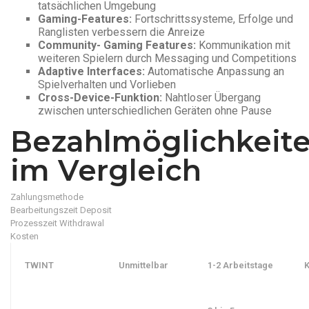
tatsächlichen Umgebung
Gaming-Features:
Fortschrittssysteme, Erfolge und
Ranglisten verbessern die Anreize
Community- Gaming Features:
Kommunikation mit
weiteren Spielern durch Messaging und Competitions
Adaptive Interfaces:
Automatische Anpassung an
Spielverhalten und Vorlieben
Cross-Device-Funktion:
Nahtloser Übergang
zwischen unterschiedlichen Geräten ohne Pause
Bezahlmöglichkeit
im Vergleich
Zahlungsmethode
Bearbeitungszeit Deposit
Prozesszeit Withdrawal
Kosten
TWINT
Unmittelbar
1-2 Arbeitstage
K