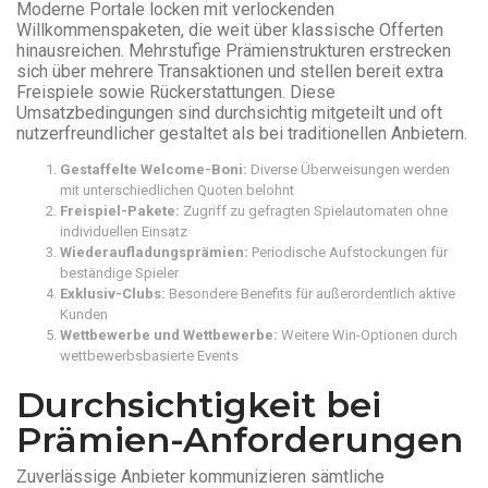
Moderne Portale locken mit verlockenden
Willkommenspaketen, die weit über klassische Offerten
hinausreichen. Mehrstufige Prämienstrukturen erstrecken
sich über mehrere Transaktionen und stellen bereit extra
Freispiele sowie Rückerstattungen. Diese
Umsatzbedingungen sind durchsichtig mitgeteilt und oft
nutzerfreundlicher gestaltet als bei traditionellen Anbietern.
Gestaffelte Welcome-Boni:
Diverse Überweisungen werden
mit unterschiedlichen Quoten belohnt
Freispiel-Pakete:
Zugriff zu gefragten Spielautomaten ohne
individuellen Einsatz
Wiederaufladungsprämien:
Periodische Aufstockungen für
beständige Spieler
Exklusiv-Clubs:
Besondere Benefits für außerordentlich aktive
Kunden
Wettbewerbe und Wettbewerbe:
Weitere Win-Optionen durch
wettbewerbsbasierte Events
Durchsichtigkeit bei
Prämien-Anforderungen
Zuverlässige Anbieter kommunizieren sämtliche