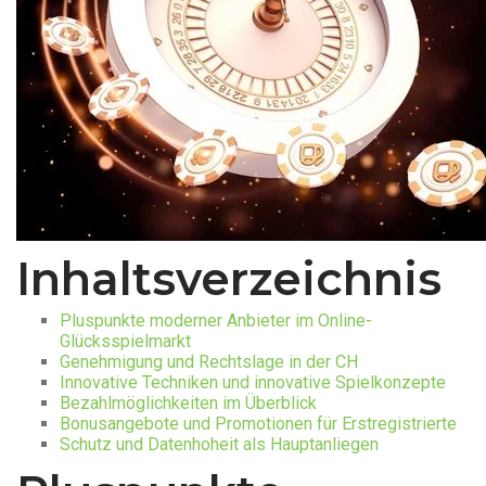
Inhaltsverzeichnis
Pluspunkte moderner Anbieter im Online-
Glücksspielmarkt
Genehmigung und Rechtslage in der CH
Innovative Techniken und innovative Spielkonzepte
Bezahlmöglichkeiten im Überblick
Bonusangebote und Promotionen für Erstregistrierte
Schutz und Datenhoheit als Hauptanliegen