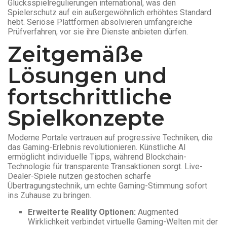
Glücksspielregulierungen international, was den
Spielerschutz auf ein außergewöhnlich erhöhtes Standard
hebt. Seriöse Plattformen absolvieren umfangreiche
Prüfverfahren, vor sie ihre Dienste anbieten dürfen.
Zeitgemäße
Lösungen und
fortschrittliche
Spielkonzepte
Moderne Portale vertrauen auf progressive Techniken, die
das Gaming-Erlebnis revolutionieren. Künstliche AI
ermöglicht individuelle Tipps, während Blockchain-
Technologie für transparente Transaktionen sorgt. Live-
Dealer-Spiele nutzen gestochen scharfe
Übertragungstechnik, um echte Gaming-Stimmung sofort
ins Zuhause zu bringen.
Erweiterte Reality Optionen:
Augmented
Wirklichkeit verbindet virtuelle Gaming-Welten mit der