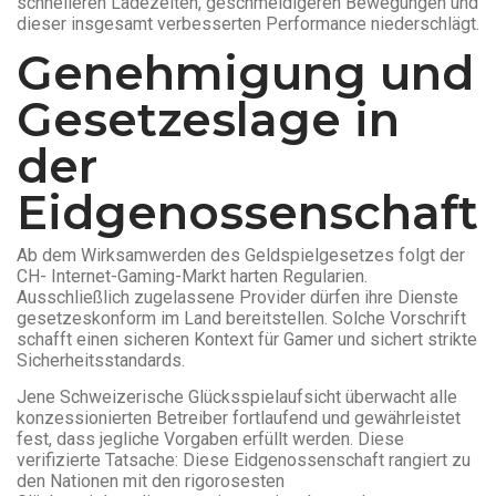
schnelleren Ladezeiten, geschmeidigeren Bewegungen und
dieser insgesamt verbesserten Performance niederschlägt.
Genehmigung und
Gesetzeslage in
der
Eidgenossenschaft
Ab dem Wirksamwerden des Geldspielgesetzes folgt der
CH- Internet-Gaming-Markt harten Regularien.
Ausschließlich zugelassene Provider dürfen ihre Dienste
gesetzeskonform im Land bereitstellen. Solche Vorschrift
schafft einen sicheren Kontext für Gamer und sichert strikte
Sicherheitsstandards.
Jene Schweizerische Glücksspielaufsicht überwacht alle
konzessionierten Betreiber fortlaufend und gewährleistet
fest, dass jegliche Vorgaben erfüllt werden. Diese
verifizierte Tatsache: Diese Eidgenossenschaft rangiert zu
den Nationen mit den rigorosesten