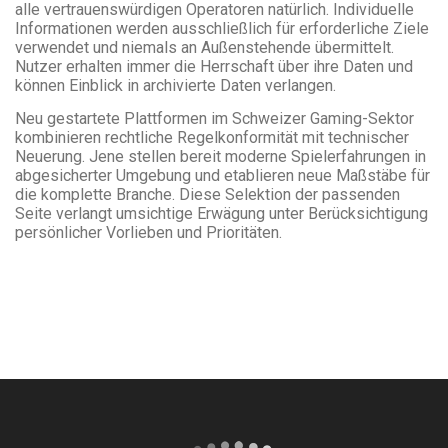
alle vertrauenswürdigen Operatoren natürlich. Individuelle
Informationen werden ausschließlich für erforderliche Ziele
verwendet und niemals an Außenstehende übermittelt.
Nutzer erhalten immer die Herrschaft über ihre Daten und
können Einblick in archivierte Daten verlangen.
Neu gestartete Plattformen im Schweizer Gaming-Sektor
kombinieren rechtliche Regelkonformität mit technischer
Neuerung. Jene stellen bereit moderne Spielerfahrungen in
abgesicherter Umgebung und etablieren neue Maßstäbe für
die komplette Branche. Diese Selektion der passenden
Seite verlangt umsichtige Erwägung unter Berücksichtigung
persönlicher Vorlieben und Prioritäten.