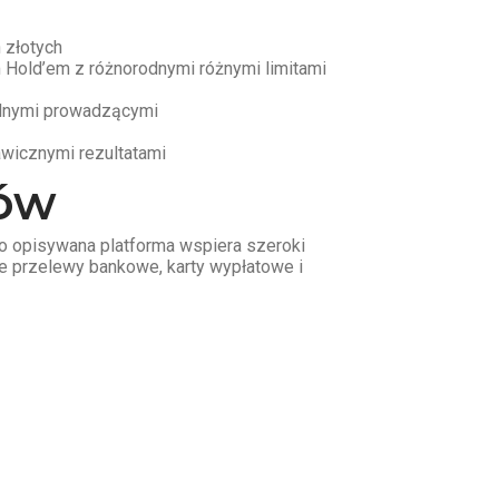
 złotych
m Hold’em z różnorodnymi różnymi limitami
nalnymi prowadzącymi
awicznymi rezultatami
rów
o opisywana platforma wspiera szeroki
e przelewy bankowe, karty wypłatowe i