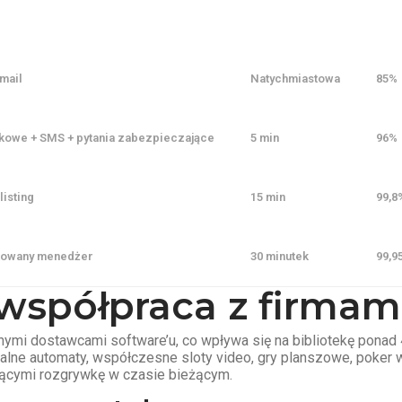
mail
Natychmiastowa
85%
ikowe + SMS + pytania zabezpieczające
5 min
96%
listing
15 min
99,8
kowany menedżer
30 minutek
99,9
i współpraca z firma
ymi dostawcami software’u, co wpływa się na bibliotekę ponad 
lne automaty, współczesne sloty video, gry planszowe, poker w
ującymi rozgrywkę w czasie bieżącym.