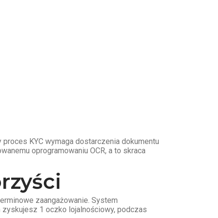
owy proces KYC wymaga dostarczenia dokumentu
sowanemu oprogramowaniu OCR, a to skraca
rzyści
oterminowe zaangażowanie. System
 zyskujesz 1 oczko lojalnościowy, podczas