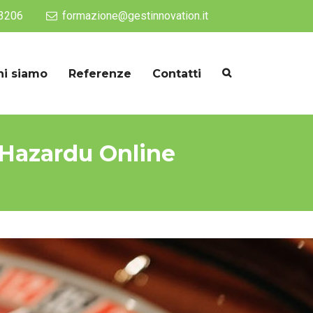
33206
formazione@gestinnovation.it
hi siamo
Referenze
Contatti
Hazardu Online