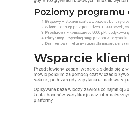
gdy w rozgrywkach stołowych mnożnik wynosi 5
Poziomy programu d
Brązowy
– stopień startowy, bazowe bonusy uro
Silver
– dostęp po zgromadzeniu 1000 oczek, co
Prestiżowy
– konieczność 5000 pkt, dedykowany
Platynowy
– wysokiej rangi poziom w przypadku 
Diamentowy
– elitarny status dla najbardziej z
Wsparcie klien
Przedstawiony zespół wsparcia składa się z wy
mowie polskim za pomocą czat w czasie żywo, e
sekund, podczas gdy zapytania e-mailowe są r
Opisywana baza wiedzy zawiera co najmniej 300
konta, bonusów, weryfikacji oraz informatyczny
platformy.