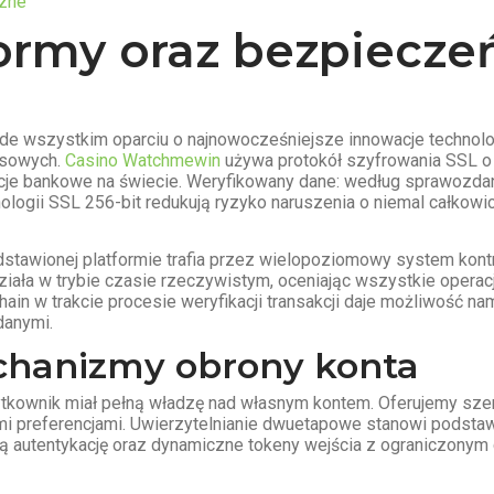
czne
formy oraz bezpiecz
e wszystkim oparciu o najnowocześniejsze innowacje technolo
nsowych.
Casino Watchmewin
używa protokół szyfrowania SSL o 
ucje bankowe na świecie. Weryfikowany dane: według sprawozdan
nologii SSL 256-bit redukują ryzyko naruszenia o niemal całko
awionej platformie trafia przez wielopoziomowy system kontroli
iała w trybie czasie rzeczywistym, oceniając wszystkie operac
n w trakcie procesie weryfikacji transakcji daje możliwość nam
danymi.
hanizmy obrony konta
tkownik miał pełną władzę nad własnym kontem. Oferujemy szer
i preferencjami. Uwierzytelnianie dwuetapowe stanowi podst
zną autentykację oraz dynamiczne tokeny wejścia z ograniczony