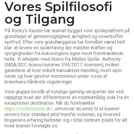
Vores Spilfilosofi
og Tilgang
På Rocky’s Kasino har teamet bygget vore spilleplatform på
grundlaget af gennemsigtighed, ærlighed og uovertruffet
spilfryd. Efter vore grundlæggelse har formålet været helt
klar: at levere en spilerfaring der matcher kraften og
oprigtigheden fra boksningens egne mest fremtrædende
helte. Vi arbejder med licens fra Maltas Spille- Authority
(MGA/B2C-licens/nummer 394/2017-licensen), hvilket
garanterer at hver enkelt transaktion-handling, hvert spin-
runde og hver gevinst monitoreres under visse af
branchens hårdeste reguleringer.
Vore gruppe består af kyndige gaming-eksperter der ved
nøjagtigt hvad der differentierer en middelmådig side fra én
exceptionel destination. Når du foretrækker
https://rockycasino.dk/
, erhverver du entré til et kureret
univers hvor standard altid trumfer volumen, og hvorved
brugerens erfaring befinder sig i total centrum-plads for alt
hvad teamet foretager os.