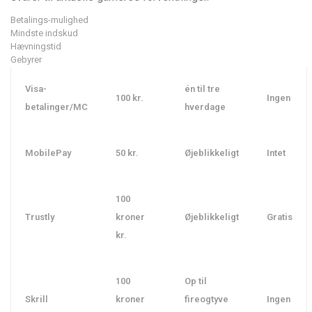
Betalings-mulighed
Mindste indskud
Hævningstid
Gebyrer
Visa-
én til tre
100 kr.
Ingen
betalinger/MC
hverdage
MobilePay
50 kr.
Øjeblikkeligt
Intet
100
Trustly
kroner
Øjeblikkeligt
Gratis
kr.
100
Op til
Skrill
kroner
fireogtyve
Ingen