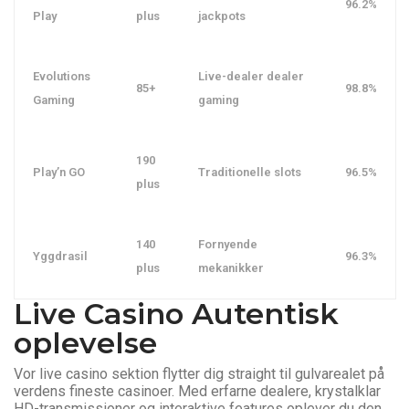
96.2%
Play
plus
jackpots
Evolutions
Live-dealer dealer
85+
98.8%
Gaming
gaming
190
Play’n GO
Traditionelle slots
96.5%
plus
140
Fornyende
Yggdrasil
96.3%
plus
mekanikker
Live Casino Autentisk
oplevelse
Vor live casino sektion flytter dig straight til gulvarealet på
verdens fineste casinoer. Med erfarne dealere, krystalklar
HD-transmissioner og interaktive features oplever du den