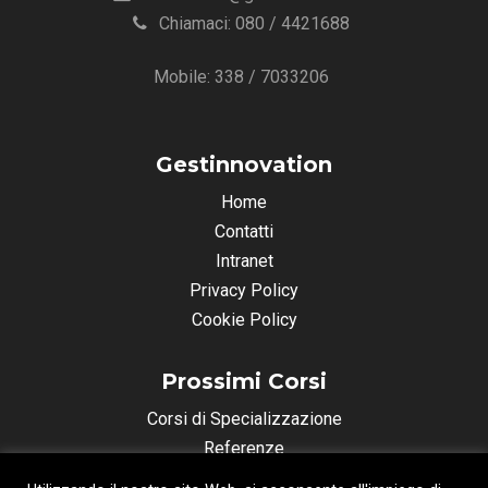
Chiamaci: 080 / 4421688
Mobile: 338 / 7033206
Gestinnovation
Home
Contatti
Intranet
Privacy Policy
Cookie Policy
Prossimi Corsi
Corsi di Specializzazione
Referenze