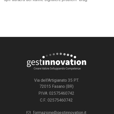
Via dell’Artigianato 35 P.T.
72015 Fasano (BR)
P.IVA: 02575460742
C.F.: 02575460742
formazione@gestinnovation.it