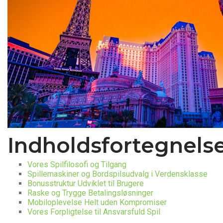
Indholdsfortegnels
Vores Spilfilosofi og Tilgang
Spillemaskiner og Bordspilsudvalg i Verdensklasse
Bonusstruktur Udviklet til Brugere
Raske og Trygge Betalingsløsninger
Mobiloplevelse Helt uden Kompromiser
Vores Forpligtelse til Ansvarsfuld Spil