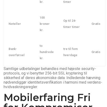
kr.
timer
100
Op til 24-
Neteller
kroner
Gratis
timer timer
kr.
to
Bank-
tre til fem
hundrede
Gratis
overførsel
hverdage
kr.
Samtlige udbetalinger behandles med højeste security-
protocols, og vi benytter 256-bit SSL kryptering til
sikkerhed af deres økonomiske data. Indledende hævning
nødvendiggør identitetsverifikation i harmoni med verdens-
hvidvaskningsregler.
Mobilerfaring Fri