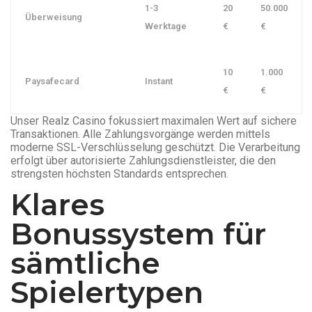
1-3
20
50.000
Überweisung
Werktage
€
€
10
1.000
Paysafecard
Instant
€
€
Unser Realz Casino fokussiert maximalen Wert auf sichere
Transaktionen. Alle Zahlungsvorgänge werden mittels
moderne SSL-Verschlüsselung geschützt. Die Verarbeitung
erfolgt über autorisierte Zahlungsdienstleister, die den
strengsten höchsten Standards entsprechen.
Klares
Bonussystem für
sämtliche
Spielertypen