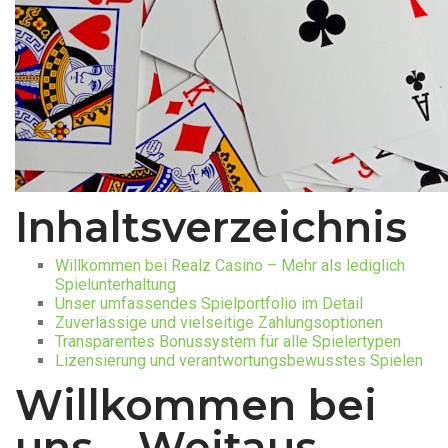
Inhaltsverzeichnis
Willkommen bei Realz Casino – Mehr als lediglich
Spielunterhaltung
Unser umfassendes Spielportfolio im Detail
Zuverlässige und vielseitige Zahlungsoptionen
Transparentes Bonussystem für alle Spielertypen
Lizensierung und verantwortungsbewusstes Spielen
Willkommen bei
uns – Weitaus