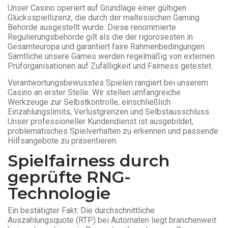
Unser Casino operiert auf Grundlage einer gültigen
Glücksspiellizenz, die durch der maltesischen Gaming
Behörde ausgestellt wurde. Diese renommierte
Regulierungsbehörde gilt als die der rigorosesten in
Gesamteuropa und garantiert faire Rahmenbedingungen.
Sämtliche unsere Games werden regelmäßig von externen
Prüforganisationen auf Zufälligkeit und Fairness getestet.
Verantwortungsbewusstes Spielen rangiert bei unserem
Casino an erster Stelle. Wir stellen umfangreiche
Werkzeuge zur Selbstkontrolle, einschließlich
Einzahlungslimits, Verlustgrenzen und Selbstausschluss.
Unser professioneller Kundendienst ist ausgebildet,
problematisches Spielverhalten zu erkennen und passende
Hilfsangebote zu präsentieren.
Spielfairness durch
geprüfte RNG-
Technologie
Ein bestätigter Fakt: Die durchschnittliche
Auszahlungsquote (RTP) bei Automaten liegt branchenweit