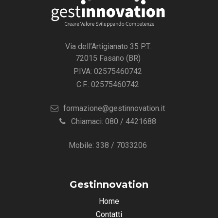
Via dell’Artigianato 35 P.T.
72015 Fasano (BR)
P.IVA: 02575460742
C.F.: 02575460742
formazione@gestinnovation.it
Chiamaci: 080 / 4421688
Mobile: 338 / 7033206
Gestinnovation
Home
Contatti