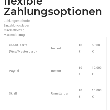
flexible
Zahlungsoptionen
Zahlungsmethode
Einzahlungsdauer
Mindestbetrag
Maximalbetrag
Kredit-Karte
10
5.000
Instant
(Visa/Mastercard)
€
€
10
10.000
PayPal
Instant
€
€
10
10.000
Skrill
Unmittelbar
€
€