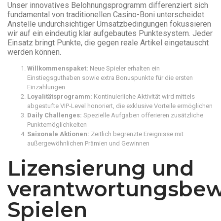
Unser innovatives Belohnungsprogramm differenziert sich
fundamental von traditionellen Casino-Boni unterscheidet.
Anstelle undurchsichtiger Umsatzbedingungen fokussieren
wir auf ein eindeutig klar aufgebautes Punktesystem. Jeder
Einsatz bringt Punkte, die gegen reale Artikel eingetauscht
werden können.
Willkommenspaket:
Neue Spieler erhalten ein
Einstiegsguthaben sowie extra Bonuspunkte für die ersten
Einzahlungen
Loyalitätsprogramm:
Kontinuierliche Aktivität wird mittels
abgestufte VIP-Level honoriert, die exklusive Vorteile ermöglichen
Daily Challenges:
Spezielle Aufgaben offerieren zusätzliche
Punktemöglichkeiten
Saisonale Aktionen:
Zeitlich begrenzte Ereignisse mit
außergewöhnlichen Prämien und Gewinnen
Lizensierung und
verantwortungsbew
Spielen