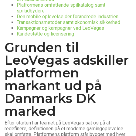
Platformens omfattende spilkatalog samt
spiludbydere
Den mobile oplevelse der forandrede industrien
Transaktionsmetoder samt økonomisk sikkerhed
Kampagner og kampagner ved LeoVegas
Kundestøtte og licensering
Grunden til
LeoVegas adskiller
platformen
markant ud på
Danmarks DK
marked
Efter starten har teamet på LeoVegas sat os på at
redefinere, definitionen på et moderne gamingoplevelse
skal omfatte. Platformens platform står bygget med hver