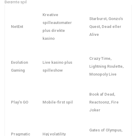
Berømte spil
Kreative
Starburst, Gonzo’s
spilleautomater
NetEnt
Quest, Dead eller
plus direkte
Alive
kasino
Crazy Time,
Evolution
Live kasino plus
Lightning Roulette,
Gaming
spilleshow
Monopoly Live
Book af Dead,
Play’n GO
Mobile-first spil
Reactoonz, Fire
Joker
Gates of Olympus,
Pragmatic
Høj volatility