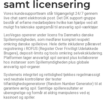
samt licensering
Vores kundesupportteam står tilgængeligt 24/7 gennem
live chat samt elektronisk post. Det DK support-gruppe
består af erfarne medarbejdere hvilke kan hjælpe ved alt
muligt fra tekniske spørgsmål til ansvarlig spil-værktøjer.
LeoVegas opererer under licens fra Danmarks danske
Spillemyndigheden, som medfører komplet respekt
omkring danske spillelove. Hele dette inkluderer påkrævet
registrering i ROFUS (Register Over Frivilligt Udelukkede
Brugere), deposit-limits og tools omkring selvekskludering.
Platformen tager ansvarligt spil seriøst plus kollaborerer
hos instanser som Spillemyndigheden plus globale
ansvarlig spil-organer.
Systemets integritet og rettidighed tjekkes regelmæssigt
ved neutrale kontrollører der tester
tilfældighedsgeneratorer (Random Number Generator) til at
garantere ærlig spil. Samtlige spilleresultater er
uberegnelige og formår at aldrig manipuleres ved ej
kasinoet og spiller.