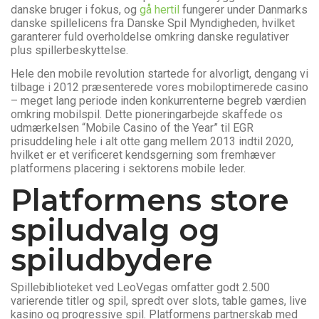
danske bruger i fokus, og
gå hertil
fungerer under Danmarks
danske spillelicens fra Danske Spil Myndigheden, hvilket
garanterer fuld overholdelse omkring danske regulativer
plus spillerbeskyttelse.
Hele den mobile revolution startede for alvorligt, dengang vi
tilbage i 2012 præsenterede vores mobiloptimerede casino
– meget lang periode inden konkurrenterne begreb værdien
omkring mobilspil. Dette pioneringarbejde skaffede os
udmærkelsen “Mobile Casino of the Year” til EGR
prisuddeling hele i alt otte gang mellem 2013 indtil 2020,
hvilket er et verificeret kendsgerning som fremhæver
platformens placering i sektorens mobile leder.
Platformens store
spiludvalg og
spiludbydere
Spillebiblioteket ved LeoVegas omfatter godt 2.500
varierende titler og spil, spredt over slots, table games, live
kasino og progressive spil. Platformens partnerskab med