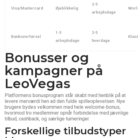
2-5
Visa/Mastercard
Øjeblikkelig
Worl
arbejdsdage
1-3
2-5
Bankoverførsel
Klas
arbejdsdage
hverdage
Bonusser og
kampagner på
LeoVegas
Platformens bonusprogram står skabt med henblik på at
levere merværdi hen ad den fulde spilleoplevelsen. Nye
brugere bydes velkommen med hele welcome-bonus,
hvorimod tro medlemmer opnår forbindelse med jævnlige
tilbud, cashback, og særlige turneringer.
Forskellige tilbudstyper