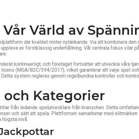
 Vår Värld av Spänni
pelplattform där kvalitet möter nytänkande. Via att kombinera den
uppleva av förstklassig underhållning. Vår centrala fokus vilar på
are.
derat kontinuerligt, och företaget fortsätter att utveckla våra t
ll licens (MGA/B2C/394/2017), vilket garanterar att varje spel oc
 Detta system regleras genom regelbundna kontroller och kontrol
t och Kategorier
itlar från ledande spelutvecklare från branschen. Detta omfattand
enser och sätt att spela. Plattformen samarbetar med elitmärk
a högsta nivå.
Jackpottar