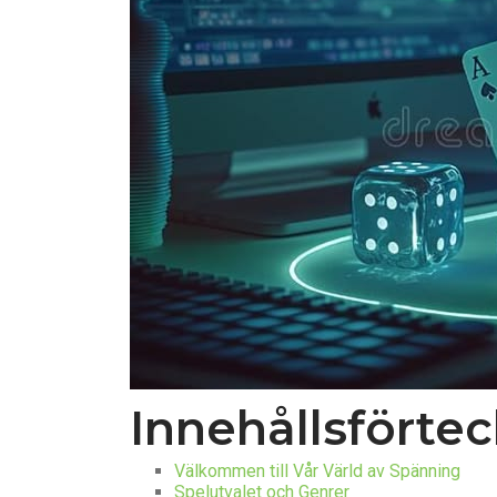
Innehållsförte
Välkommen till Vår Värld av Spänning
Spelutvalet och Genrer