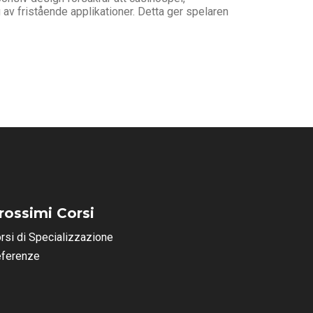
 av fristående applikationer. Detta ger spelaren
rossimi Corsi
rsi di Specializzazione
ferenze