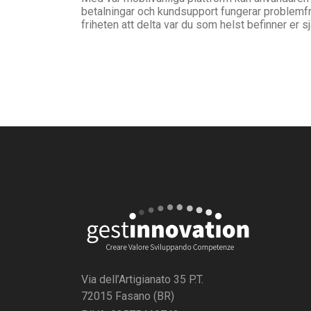
betalningar och kundsupport fungerar problemfrit
friheten att delta var du som helst befinner er sj
Via dell’Artigianato 35 P.T.
72015 Fasano (BR)