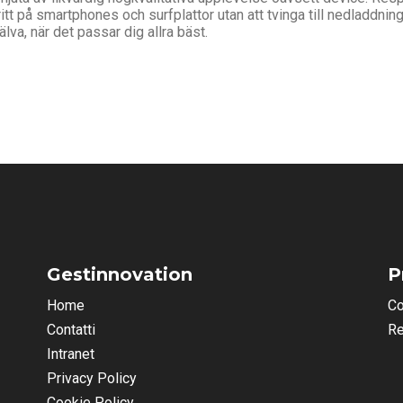
t på smartphones och surfplattor utan att tvinga till nedladdning
älva, när det passar dig allra bäst.
Gestinnovation
P
Home
Co
Contatti
Re
Intranet
Privacy Policy
Cookie Policy