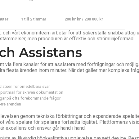
nuter
1 till 2 timmar
200 kr kr / 200 000 kr
t, och vårt ekonomiteam arbetar för att säkerställa snabba uttag u
bestämmelser, men proceduren är effektiv och strömlinjeformad.
ch Assistans
nt via flera kanaler för att assistera med förfrågningar och möjli
ra flesta ärenden inom minuter. När det gäller mer komplexa fråg
platsen för omedelbara svar
upportmail för skriven dokumentation
ingar på ofta förekommande frågor
örre ärenden
pplevelsen genom tekniska förbättringar och expanderade spelalt
t våra spelare för spelares fortsatta lojalitet. Plattformens vis
där excellens och ansvar går hand i hand.
juta av likvärdig högkvalitativa upplevelse oavsett device. Resp