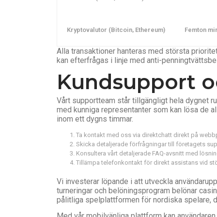
Kryptovalutor (Bitcoin, Ethereum)
Femton mi
Alla transaktioner hanteras med största priorite
kan efterfrågas i linje med anti-penningtvätts
Kundsupport o
Vårt supportteam står tillgängligt hela dygnet ru
med kunniga representanter som kan lösa de all
inom ett dygns timmar.
Ta kontakt med oss via direktchatt direkt på webb
Skicka detaljerade förfrågningar till företagets s
Konsultera vårt detaljerade FAQ-avsnitt med lösn
Tillämpa telefonkontakt för direkt assistans vid st
Vi investerar löpande i att utveckla användaru
turneringar och belöningsprogram belönar casino
pålitliga spelplattformen för nordiska spelare, 
Med vår mobilvänliga plattform kan användaren n