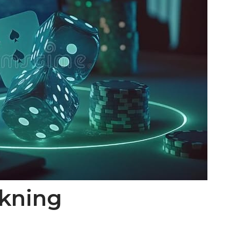
ckning