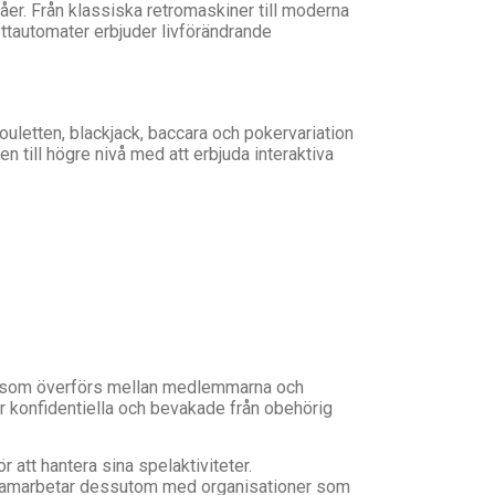
åer. Från klassiska retromaskiner till moderna
ttautomater erbjuder livförändrande
ouletten, blackjack, baccara och pokervariation
n till högre nivå med att erbjuda interaktiva
ion som överförs mellan medlemmarna och
ar konfidentiella och bevakade från obehörig
att hantera sina spelaktiviteter.
not samarbetar dessutom med organisationer som