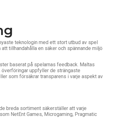
ng
 nyaste teknologin med ett stort utbud av spel
 att tillhandahålla en säker och spännande miljö
jänster baserat på spelarnas feedback. Maltas
h överföringar uppfyller de strängaste
ler som försäkrar transparens i varje aspekt av
e breda sortiment säkerställer att varje
en som NetEnt Games, Microgaming, Pragmatic