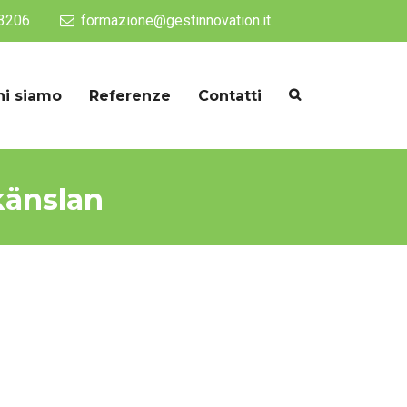
33206
formazione@gestinnovation.it
hi siamo
Referenze
Contatti
lkänslan