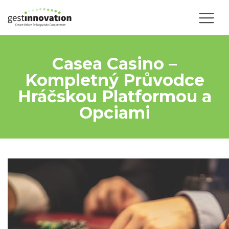
Casea Casino –
Kompletný Průvodce
Hráčskou Platformou a
Opciami