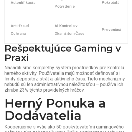
Autentifikácia
Pokročilá
Potvrdenie
Anti-fraud
AI Kontrola v
Prevenčná
Ochrana
Okamžitom Čase
Rešpektujúce Gaming v
Praxi
Nasadili sme kompletný systém prostriedkov pre kontrolu
herného aktivity. Používatelia majú možnosť definovať si
limity depositov, strát aj aktívneho času. Tieto mechanizmy
nebudú sú len administratívnou náležitosťou – používa ich
zhruba 23% týchto pravidelných hráčov.
Herný Ponuka a
Dodávatelia
Kooperujeme s vyše ako 50 poskytovateľmi gamingového