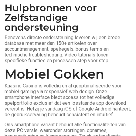
Hulpbronnen voor
Zelfstandige
ondersteuning
Benevens directe ondersteuning leveren wij een brede
database met meer dan 150+ artikelen over
accountmanagement, spelregels, bonus terms en
technische troubleshooting. Video tutorials tonen
specifieke functies en processen step voor step.
Mobiel Gokken
Kaasino Casino is volledig en al geoptimaliseerde voor
mobiel gaming via responsief web design. Onze
smartphone interface biedt access tot het volledige
spelportfolio exclusief dat een losstaande app download
vereist is. Hetzij je vandaag iOS of Google Android hanteert,
de gebruikservaring behoudt consistent en intuïtief.
Ons smartphone variant behoudt alle functionaliteiten van
deze PC versie, waaronder stortingen, opnames,