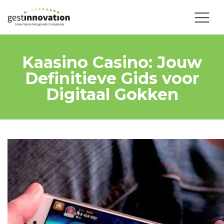
Kaasino Casino: Jouw
Definitieve Gids voor
Digitaal Gokken