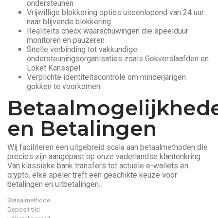
ondersteunen
Vrijwillige blokkering opties uiteenlopend van 24 uur
naar blijvende blokkering
Realiteits check waarschuwingen die speelduur
monitoren en pauzeren
Snelle verbinding tot vakkundige
ondersteuningsorganisaties zoals Gokverslaafden en
Loket Kansspel
Verplichte identiteitscontrole om minderjarigen
gokken te voorkomen
Betaalmogelijkhed
en Betalingen
Wij faciliteren een uitgebreid scala aan betaalmethoden die
precies zijn aangepast op onze vaderlandse klantenkring.
Van klassieke bank transfers tot actuele e-wallets en
crypto, elke speler treft een geschikte keuze voor
betalingen en uitbetalingen.
Betaalmethode
Deposit tijd