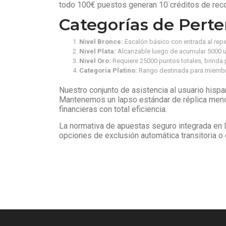
todo 100€ puestos generan 10 créditos de reco
Categorías de Perte
Nivel Bronce:
Escalón básico con entrada al reper
Nivel Plata:
Alcanzable luego de acumular 5000 un
Nivel Oro:
Requiere 25000 puntos totales, brinda
Categoría Platino:
Rango destinada para miembro
Nuestro conjunto de asistencia al usuario hispan
Mantenemos un lapso estándar de réplica menor 
financieras con total eficiencia.
La normativa de apuestas seguro integrada en 
opciones de exclusión automática transitoria o 