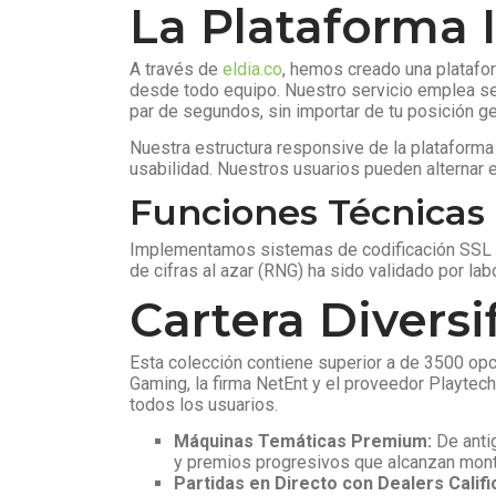
La Plataforma 
A través de
eldia.co
, hemos creado una platafor
desde todo equipo. Nuestro servicio emplea s
par de segundos, sin importar de tu posición g
Nuestra estructura responsive de la plataforma 
usabilidad. Nuestros usuarios pueden alternar 
Funciones Técnicas
Implementamos sistemas de codificación SSL de
de cifras al azar (RNG) ha sido validado por la
Cartera Divers
Esta colección contiene superior a de 3500 op
Gaming, la firma NetEnt y el proveedor Playtec
todos los usuarios.
Máquinas Temáticas Premium:
De antig
y premios progresivos que alcanzan mont
Partidas en Directo con Dealers Califi