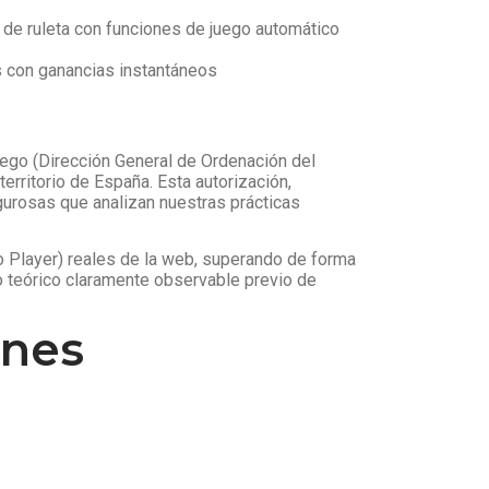
 de ruleta con funciones de juego automático
s con ganancias instantáneos
uego (Dirección General de Ordenación del
erritorio de España. Esta autorización,
urosas que analizan nuestras prácticas
o Player) reales de la web, superando de forma
o teórico claramente observable previo de
ones