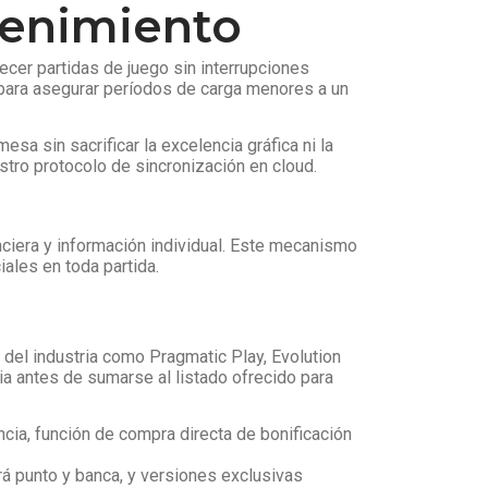
tenimiento
cer partidas de juego sin interrupciones
ara asegurar períodos de carga menores a un
a sin sacrificar la excelencia gráfica ni la
tro protocolo de sincronización en cloud.
ciera y información individual. Este mecanismo
ales en toda partida.
el industria como Pragmatic Play, Evolution
ia antes de sumarse al listado ofrecido para
cia, función de compra directa de bonificación
rá punto y banca, y versiones exclusivas