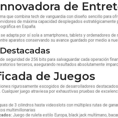
Innovadora de Entre
ma que combina tech de vanguardia con diseño sencillo para ofre
ervidores de máxima capacidad desplegados estratégicamente p
eográfica en España.
se adapta por sí sola a smartphones, tablets y ordenadores de mes
entre aparatos conservando su avance guardado por medio a nues
 Destacadas
 seguridad de 256 bits para salvaguardar cada operación finan
boratorios terceros, asegurando resultados absolutamente imparci
ificada de Juegos
ciones rigurosamente escogidos de desarrolladores destacados d
h. Cualquier juego atraviesa por exhaustivas pruebas de excelenc
uas de 3 cilindros hasta videoslots con múltiples rutas de ganan
os multimillonarias
cados:
Juego de ruleta estilo Europa, black jack multimano, baca