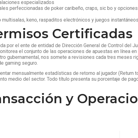
talaciones especializados
ales perfeccionadas de poker caribeño, craps, sic bo y opciones
 multisalas, keno, raspaditos electrónicos y juegos instantáneo
ermisos Certificadas
ida por el ente de entidad de Dirección General de Control del J
nitorea el conjunto de las operaciones de apuestas en línea en t
tro gubernamental, nos somete a revisiones cada tres meses rig
de gaming seguro.
ntar mensualmente estadísticas de retorno al jugador (Return t
ento medio del sector. Todo título presenta su porcentaje de pag
ansacción y Operaci