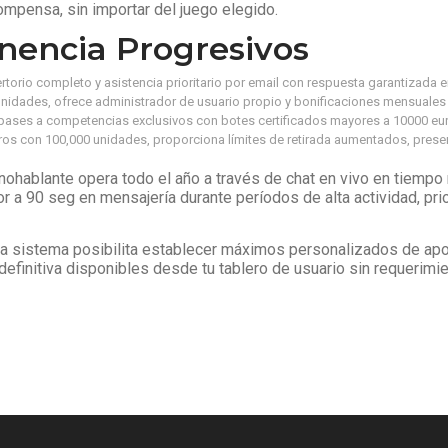
mpensa, sin importar del juego elegido.
nencia Progresivos
torio completo y asistencia prioritario por email con respuesta garantizada e
idades, ofrece administrador de usuario propio y bonificaciones mensuales 
 pases a competencias exclusivos con botes certificados mayores a 10000 eu
s con 100,000 unidades, proporciona límites de retirada aumentados, presen
ohablante opera todo el año a través de chat en vivo en tiempo re
a 90 seg en mensajería durante períodos de alta actividad, pri
la sistema posibilita establecer máximos personalizados de ap
definitiva disponibles desde tu tablero de usuario sin requerimie