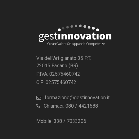
Via dell’Artigianato 35 P.T.
72015 Fasano (BR)
P.IVA: 02575460742
C.F.: 02575460742
formazione@gestinnovation.it
Chiamaci: 080 / 4421688
Mobile: 338 / 7033206