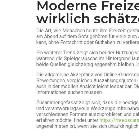
Moderne Freiz
wirklich schät
Die Art, wie Menschen heute ihre Freizeit gest
am Abend auf dem Sofa gehören für viele zum A
kann, ohne Fortschritt oder Guthaben zu verlier
Ein weiterer Trend zeigt sich bei der Nutzung 
während die Spielgeräusche im Hintergrund lauf
beide Quellen gleichzeitig angenehm bleiben. I
Die allgemeine Akzeptanz von Online-Glücksspi
Bewertungen, vergleichen Auszahlungsquoten und
auch in der mobilen Ansicht leicht lesbar dar. 
Informationen suchen müssen.
Zusammengefasst zeigt sich, dass die heutige C
und verantwortungsvolle Werkzeuge miteinander
verschiedenen Formate auszuprobieren und dabe
erfahren möchte, findet unter
https://freeoscar
angenehmsten ist, wenn sie sich unaufdringlich 