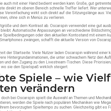
ie auch mit einer Hand bedient werden kann. Große, gut getrennt
te direkt im oberen Bereich schnelle Treffer liefert. Wer unter
ese Vereinfachung wirkt sich direkt auf die Sitzungslänge aus: Vi
nnen, ohne sich in Menüs zu verlieren.
tgröße und dem Kontrast ab. Oscarspin verwendet eine gut ausbal
h bleibt. Automatische Anpassungen an verschiedene Bildschirm
, die Spielbedingungen oder den aktuellen Kontostand mit einem ku
Smartphones zwängen, schafft die aktuelle Version von Oscarspin
ezeit der Startseite. Viele Nutzer laden Oscarspin während einer
hwere Hintergrundanimationen, die unter schwachem Netz den Aufb
en und den Zugang zu den Livestream-Tischen. Diese Priorisierung
 wo sie den Spielspaß wirklich steigert.
bte Spiele – wie Vie
lten verändern
n, doch bei Oscarspin spielt die Auswahl an Themen und Mechani
ntieren, werden die Spiele nach populären Mechaniken wie Megaw
 ihrem bevorzugten Spieltempo zu suchen. Gleichzeitig gibt es Fi