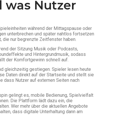
 was Nutzer
 Spieleinheiten während der Mittagspause oder
en unterbrechen und später nahtlos fortsetzen
t, die nur begrenzte Zeitfenster haben.
hrend der Sitzung Musik oder Podcasts,
 Soundeffekte und Hintergrundmusik, sodass
llt der Komfortgewinn schnell auf.
 gleichzeitig gestiegen. Spieler lesen heute
 Daten direkt auf der Startseite und stellt sie
hne dass Nutzer auf externen Seiten nach
in gelingt es, mobile Bedienung, Spielvielfalt
n. Die Plattform lädt dazu ein, die
lten. Wer mehr über die aktuellen Angebote
alten, dass digitale Unterhaltung dann am