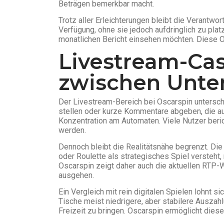
Beträgen bemerkbar macht.
Trotz aller Erleichterungen bleibt die Verantwo
Verfügung, ohne sie jedoch aufdringlich zu plat
monatlichen Bericht einsehen möchten. Diese Opt
Livestream-Cas
zwischen Unter
Der Livestream-Bereich bei Oscarspin untersche
stellen oder kurze Kommentare abgeben, die au
Konzentration am Automaten. Viele Nutzer beric
werden.
Dennoch bleibt die Realitätsnähe begrenzt. Die 
oder Roulette als strategisches Spiel versteh
Oscarspin zeigt daher auch die aktuellen RTP-W
ausgehen.
Ein Vergleich mit rein digitalen Spielen lohnt
Tische meist niedrigere, aber stabilere Ausza
Freizeit zu bringen. Oscarspin ermöglicht die