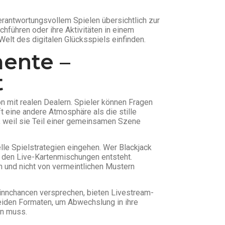
verantwortungsvollem Spielen übersichtlich zur
chführen oder ihre Aktivitäten in einem
Welt des digitalen Glücksspiels einfinden.
mente –
t
n mit realen Dealern. Spieler können Fragen
 eine andere Atmosphäre als die stille
n, weil sie Teil einer gemeinsamen Szene
elle Spielstrategien eingehen. Wer Blackjack
d den Live-Kartenmischungen entsteht.
n und nicht von vermeintlichen Mustern
ewinnchancen versprechen, bieten Livestream-
eiden Formaten, um Abwechslung in ihre
en muss.