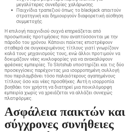
μεγαλύτερες συνεδρίες χαλάρωσης.
Παιχνίδια τραπεζιού όπως το blackjack απαιτούν
στρατηγική και δημιουργούν διαφορετική αίσθηση
συμμετοχής.
Η επιλογή παιχνιδιού συχνά επηρεάζεται από
προσωπικές προτιμήσεις που αναπτύσσονται με την
πάροδο του χρόνου. Κάποιοι παίκτες επιστρέφουν
σταθερά σε συγκεκριμένους τίτλους γιατί γνωρίζουν
καλά τους μηχανισμούς τους, ενώ άλλοι προτιμούν να
δοκιμάζουν νέες κυκλοφορίες για να ανακαλύψουν
φρέσκες εμπειρίες. Το Slotshub υποστηρίζει και τις δύο
προσεγγίσεις παρέχοντας μια ισορροπημένη συλλογή
που περιλαμβάνει τόσο παλαιότερους αγαπημένους
τίτλους όσο και νέες προσθήκες. Αυτή η ισορροπία
βοηθάει τον χρήστη να διατηρεί μια ποικιλόμορφη
εμπειρία χωρίς να χρειάζεται να αλλάζει συνεχώς
πλατφόρμες.
Ασφάλεια παικτών και
σύγχρονες συνήθειες