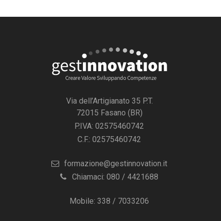
Via dell’Artigianato 35 P.T.
72015 Fasano (BR)
P.IVA: 02575460742
C.F.: 02575460742
formazione@gestinnovation.it
Chiamaci: 080 / 4421688
Mobile: 338 / 7033206