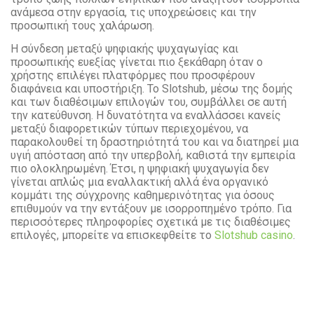
ανάμεσα στην εργασία, τις υποχρεώσεις και την
προσωπική τους χαλάρωση.
Η σύνδεση μεταξύ ψηφιακής ψυχαγωγίας και
προσωπικής ευεξίας γίνεται πιο ξεκάθαρη όταν ο
χρήστης επιλέγει πλατφόρμες που προσφέρουν
διαφάνεια και υποστήριξη. Το Slotshub, μέσω της δομής
και των διαθέσιμων επιλογών του, συμβάλλει σε αυτή
την κατεύθυνση. Η δυνατότητα να εναλλάσσει κανείς
μεταξύ διαφορετικών τύπων περιεχομένου, να
παρακολουθεί τη δραστηριότητά του και να διατηρεί μια
υγιή απόσταση από την υπερβολή, καθιστά την εμπειρία
πιο ολοκληρωμένη. Έτσι, η ψηφιακή ψυχαγωγία δεν
γίνεται απλώς μια εναλλακτική αλλά ένα οργανικό
κομμάτι της σύγχρονης καθημερινότητας για όσους
επιθυμούν να την εντάξουν με ισορροπημένο τρόπο. Για
περισσότερες πληροφορίες σχετικά με τις διαθέσιμες
επιλογές, μπορείτε να επισκεφθείτε το
Slotshub casino
.