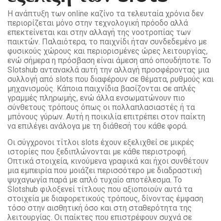
Η ανάπτυξη των online καζίνο τα τελευταία χρόνια δεν
περιορίζεται μόνο στην τεχνολογική πρόοδο αλλά
επεκτείνεται και στην αλλαγή της νοοτροπίας των
παικτών. Παλαιότερα, το παιχνίδι ήταν συνδεδεμένο με
φυσικούς χώρους και περιορισμένες ώρες λειτουργίας,
ενώ σήμερα η πρόσβαση είναι άμεση από οπουδήποτε. Το
Slotshub αντανακλά αυτή την αλλαγή προσφέροντας μια
συλλογή από slots που διαφέρουν σε θέματα, ρυθμούς και
μηχανισμούς. Κάποια παιχνίδια βασίζονται σε απλές
γραμμές πληρωμής, ενώ άλλα ενσωματώνουν πιο
σύνθετους τρόπους όπως οι πολλαπλασιαστές ή τα
μπόνους γύρων. Αυτή η ποικιλία επιτρέπει στον παίκτη
να επιλέγει ανάλογα με τη διάθεσή του κάθε φορά.
Οι σύγχρονοι τίτλοι slots έχουν εξελιχθεί σε μικρές
ιστορίες που ξεδιπλώνονται με κάθε περιστροφή.
Οπτικά στοιχεία, κινούμενα γραφικά και ήχοι συνθέτουν
μια εμπειρία που μοιάζει περισσότερο με διαδραστική
ψυχαγωγία παρά με απλό τυχαίο αποτέλεσμα. Το
Slotshub φιλοξενεί τίτλους που αξιοποιούν αυτά τα
στοιχεία με διαφορετικούς τρόπους, δίνοντας έμφαση
τόσο στην αισθητική όσο και στη σταθερότητα της
λειτουργίας. Οι παίκτες που επιστρέφουν συχνά σε