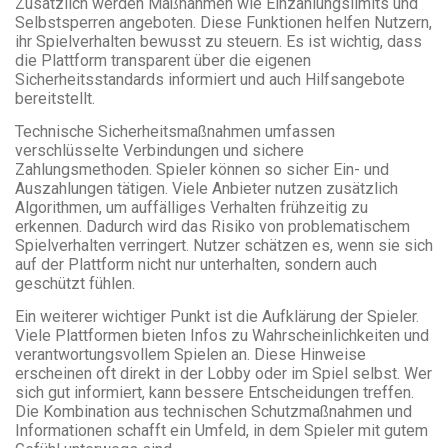
Zusätzlich werden Maßnahmen wie Einzahlungslimits und
Selbstsperren angeboten. Diese Funktionen helfen Nutzern,
ihr Spielverhalten bewusst zu steuern. Es ist wichtig, dass
die Plattform transparent über die eigenen
Sicherheitsstandards informiert und auch Hilfsangebote
bereitstellt.
Technische Sicherheitsmaßnahmen umfassen
verschlüsselte Verbindungen und sichere
Zahlungsmethoden. Spieler können so sicher Ein- und
Auszahlungen tätigen. Viele Anbieter nutzen zusätzlich
Algorithmen, um auffälliges Verhalten frühzeitig zu
erkennen. Dadurch wird das Risiko von problematischem
Spielverhalten verringert. Nutzer schätzen es, wenn sie sich
auf der Plattform nicht nur unterhalten, sondern auch
geschützt fühlen.
Ein weiterer wichtiger Punkt ist die Aufklärung der Spieler.
Viele Plattformen bieten Infos zu Wahrscheinlichkeiten und
verantwortungsvollem Spielen an. Diese Hinweise
erscheinen oft direkt in der Lobby oder im Spiel selbst. Wer
sich gut informiert, kann bessere Entscheidungen treffen.
Die Kombination aus technischen Schutzmaßnahmen und
Informationen schafft ein Umfeld, in dem Spieler mit gutem