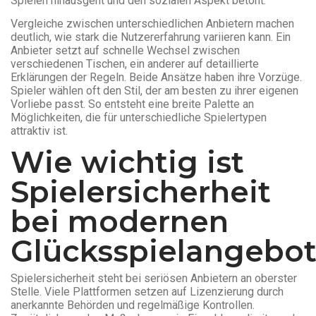
Spielen hinausgeht und den sozialen Aspekt betont.
Vergleiche zwischen unterschiedlichen Anbietern machen
deutlich, wie stark die Nutzererfahrung variieren kann. Ein
Anbieter setzt auf schnelle Wechsel zwischen
verschiedenen Tischen, ein anderer auf detaillierte
Erklärungen der Regeln. Beide Ansätze haben ihre Vorzüge.
Spieler wählen oft den Stil, der am besten zu ihrer eigenen
Vorliebe passt. So entsteht eine breite Palette an
Möglichkeiten, die für unterschiedliche Spielertypen
attraktiv ist.
Wie wichtig ist
Spielersicherheit
bei modernen
Glücksspielangebo
Spielersicherheit steht bei seriösen Anbietern an oberster
Stelle. Viele Plattformen setzen auf Lizenzierung durch
anerkannte Behörden und regelmäßige Kontrollen.