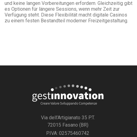
und keine langen Vorbereitungen erfordern. Gleichzeitig gibt
es Optionen für längere Sessions, wenn mehr Zeit zur
Verfügung steht. Diese Flexibilität macht digitale Casinos
zu einem festen Bestandteil moderner Freizeitgestaltung.
Via dell’Artigianato 35 P.T.
72015 Fasano (BR)
P.IVA: 02575460742